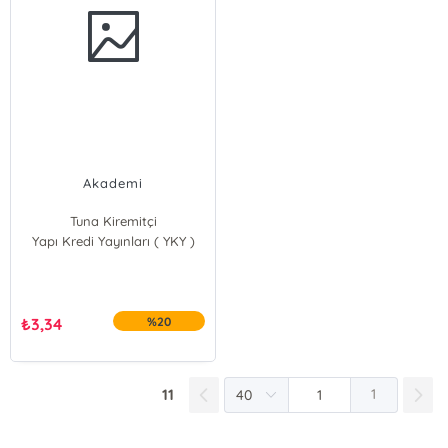
Akademi
Tuna Kiremitçi
Yapı Kredi Yayınları ( YKY )
₺
3,34
%20
11
1