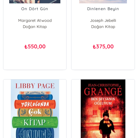
On Dört Gün
Dinlenen Beyin
Margaret Atwood
Joseph Jebelli
Douglas Preston
Doğan Kitap
Doğan Kitap
550,00
375,00
₺
₺