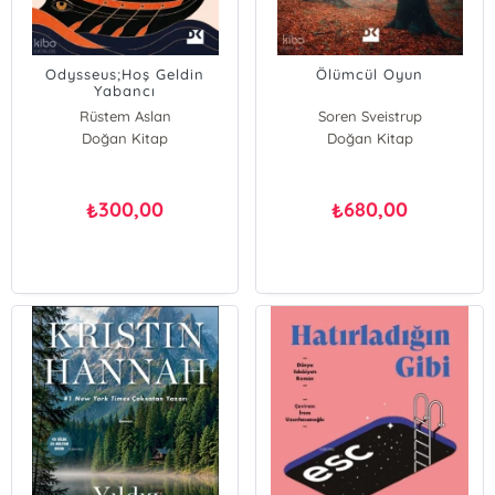
Odysseus;Hoş Geldin
Ölümcül Oyun
Yabancı
Rüstem Aslan
Soren Sveistrup
Doğan Kitap
Doğan Kitap
300,00
680,00
₺
₺