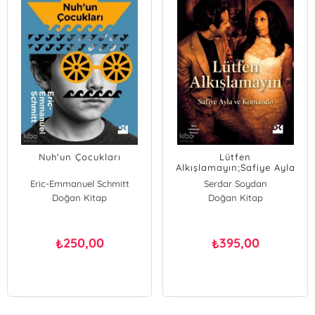
Nuh'un Çocukları
Lütfen
Alkışlamayın;Safiye Ayla
ve Komando
Eric-Emmanuel Schmitt
Serdar Soydan
Doğan Kitap
Doğan Kitap
250,00
395,00
₺
₺