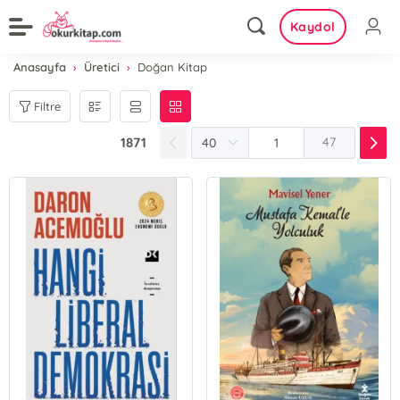
Kaydol
Anasayfa
Üretici
Doğan Kitap
Filtre
1871
47