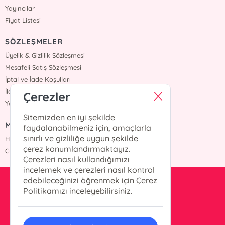
Yayıncılar
Fiyat Listesi
SÖZLEŞMELER
Üyelik & Gizlilik Sözleşmesi
Mesafeli Satış Sözleşmesi
İptal ve İade Koşulları
İletişim
Çerezler
Yardım
Sitemizden en iyi şekilde
MÜŞTERİ HİZMETLERİ
faydalanabilmeniz için, amaçlarla
sınırlı ve gizliliğe uygun şekilde
Hafta içi :09:00 - 18:00
çerez konumlandırmaktayız.
Cumartesi :09:00 - 18:00
Çerezleri nasıl kullandığımızı
incelemek ve çerezleri nasıl kontrol
edebileceğinizi öğrenmek için Çerez
info@okurkitap.com
Politikamızı inceleyebilirsiniz.
90 544 522 45 05