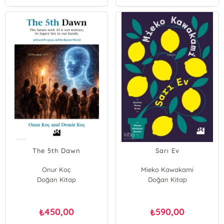
The 5th Dawn
Sarı Ev
Onur Koç
Mieko Kawakami
Doğan Kitap
Demir Koç
Doğan Kitap
450,00
590,00
₺
₺