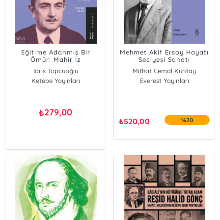
Eğitime Adanmış Bir
Mehmet Akif Ersoy Hayatı
Ömür: Mahir İz
Seciyesi Sanatı
İdris Topçuoğlu
Mithat Cemal Kuntay
Ketebe Yayınları
Everest Yayınları
279,00
₺
₺
520,00
%20