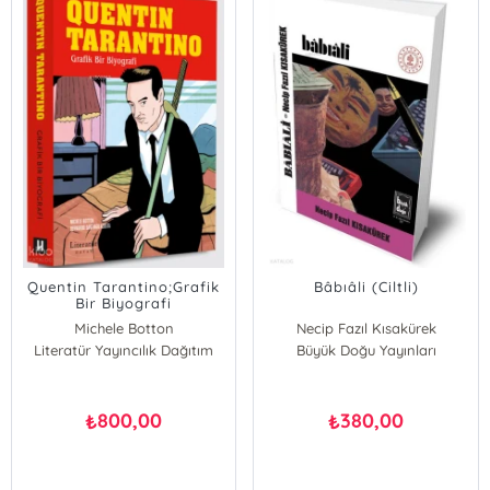
Quentin Tarantino;Grafik
Bâbıâli (Ciltli)
Bir Biyografi
Michele Botton
Necip Fazıl Kısakürek
Literatür Yayıncılık Dağıtım
Büyük Doğu Yayınları
800,00
380,00
₺
₺