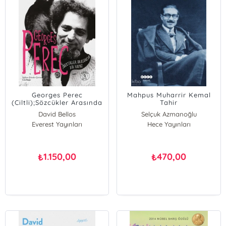
Georges Perec
Mahpus Muharrir Kemal
(Ciltli);Sözcükler Arasında
Tahir
Bir Hayat
David Bellos
Selçuk Azmanoğlu
Everest Yayınları
Hece Yayınları
1.150,00
470,00
₺
₺