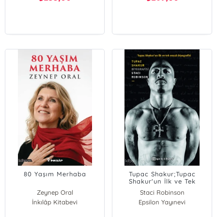
80 Yaşım Merhaba
Tupac Shakur;Tupac
Shakur'un İlk ve Tek
Onaylı Biyografisi
Zeynep Oral
Staci Robinson
İnkılâp Kitabevi
Epsilon Yayınevi