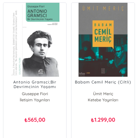
Antonio Gramsci;Bir
Babam Cemil Meriç (Ciltli)
Devrimcinin Yaşamı
Giuseppe Fiori
Ümit Meriç
İletişim Yayınları
Ketebe Yayınları
565,00
1.299,00
₺
₺