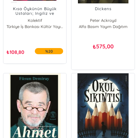
Kısa Öykünün Büyük
Dickens
Ustaları; Ingiliz ve
Amerikan Edebiyatında
Kolektif
Peter Ackroyd
Türkiye İş Bankası Kültür Yayınları
Alfa Basım Yayım Dağıtım
575,00
₺
₺
108,80
%20