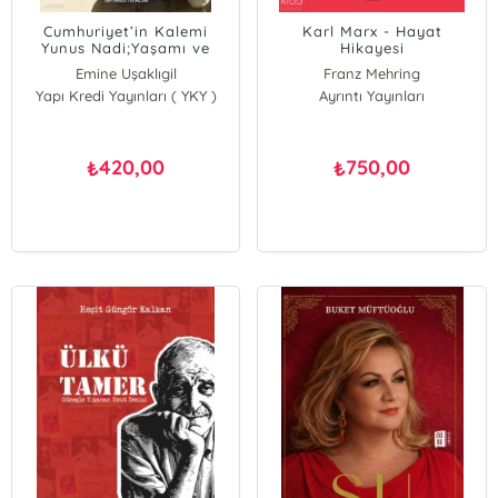
Cumhuriyet’in Kalemi
Karl Marx - Hayat
Yunus Nadi;Yaşamı ve
Hikayesi
Mücadelesi
Emine Uşaklıgil
Franz Mehring
Yapı Kredi Yayınları ( YKY )
Ayrıntı Yayınları
420,00
750,00
₺
₺