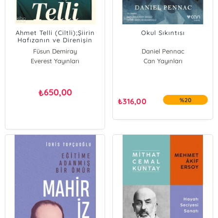
Ahmet Telli (Ciltli);Şiirin
Okul Sıkıntısı
Hafızanın ve Direnişin
İzinde Bir Yaşam
Füsun Demiray
Daniel Pennac
Everest Yayınları
Can Yayınları
650,00
₺
₺
316,00
%20