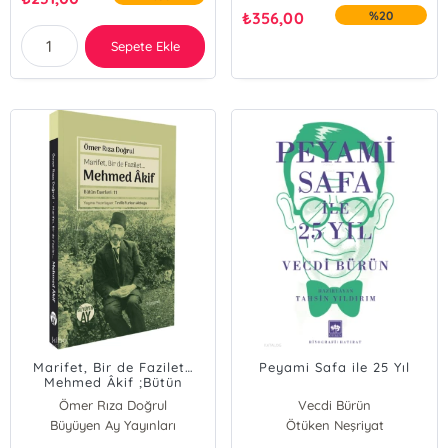
₺
356,00
%20
Sepete Ekle
Marifet, Bir de Fazilet…
Peyami Safa ile 25 Yıl
Mehmed Âkif ;Bütün
Eserleri: 11
Ömer Rıza Doğrul
Vecdi Bürün
Büyüyen Ay Yayınları
Ötüken Neşriyat