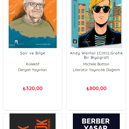
Şair ve Bilge
Andy Warhol (Ciltli);Grafik
Bir Biyografi
Kolektif
Michele Botton
Dergah Yayınları
Literatür Yayıncılık Dağıtım
320,00
800,00
₺
₺