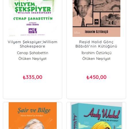
Vilyem Şekspiyer;William
Reşid Halid Gönç
Shakespeare
Bâbıâli'nin Kütüğünü
Tutan Adam;Hayatı,
Cenap Şahabettin
İbrahim Öztürkçü
Koleksiyonerliği ve Edebî
Ötüken Neşriyat
Ötüken Neşriyat
Portreleri
335,00
450,00
₺
₺