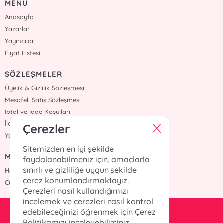
MENÜ
Anasayfa
Yazarlar
Yayıncılar
Fiyat Listesi
SÖZLEŞMELER
Üyelik & Gizlilik Sözleşmesi
Mesafeli Satış Sözleşmesi
İptal ve İade Koşulları
İletişim
Çerezler
Yardım
Sitemizden en iyi şekilde
MÜŞTERİ HİZMETLERİ
faydalanabilmeniz için, amaçlarla
sınırlı ve gizliliğe uygun şekilde
Hafta içi :09:00 - 18:00
çerez konumlandırmaktayız.
Cumartesi :09:00 - 18:00
Çerezleri nasıl kullandığımızı
incelemek ve çerezleri nasıl kontrol
edebileceğinizi öğrenmek için Çerez
info@okurkitap.com
Politikamızı inceleyebilirsiniz.