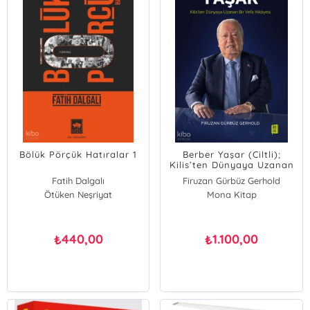
Bölük Pörçük Hatıralar 1
Berber Yaşar (Ciltli);
Kilis’ten Dünyaya Uzanan
bir Vefa Hikâyesi
Fatih Dalgalı
Firuzan Gürbüz Gerhold
Ötüken Neşriyat
Mona Kitap
440,00
1.100,00
₺
₺