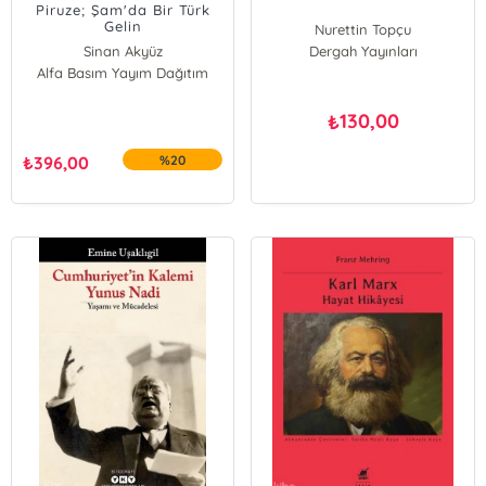
Piruze; Şam'da Bir Türk
Gelin
Nurettin Topçu
Sinan Akyüz
Dergah Yayınları
Alfa Basım Yayım Dağıtım
130,00
₺
₺
396,00
%20