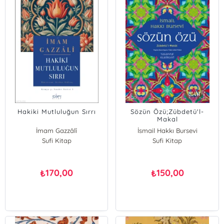
Hakiki Mutluluğun Sırrı
Sözün Özü;Zübdetü'l-
Makal
İmam Gazzâlî
İsmail Hakkı Bursevi
Sufi Kitap
Sufi Kitap
170,00
150,00
₺
₺