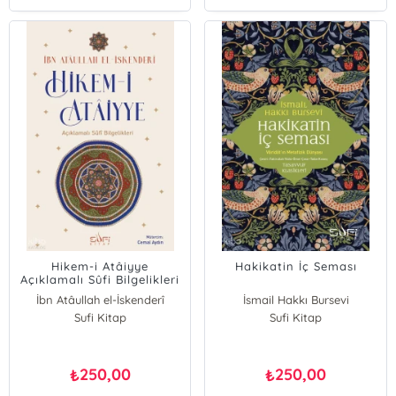
Hikem-i Atâiyye
Hakikatin İç Seması
Açıklamalı Sûfi Bilgelikleri
İbn Atâullah el-İskenderî
İsmail Hakkı Bursevi
Sufi Kitap
Sufi Kitap
250,00
250,00
₺
₺