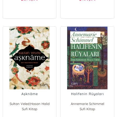
Aşknâme
Halifenin Rüyaları
Sultan Veled;Hasan Halid
Annemarie Schimmel
Sultan Veled
Sufi Kitap
Sufi Kitap
Hasan Halid