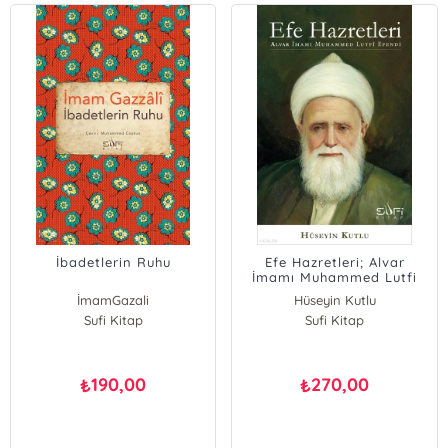
İbadetlerin Ruhu
Efe Hazretleri; Alvar
İmamı Muhammed Lutfi
Efendi
İmamGazali
Hüseyin Kutlu
Sufi Kitap
Sufi Kitap
190,00
270,00
₺
₺