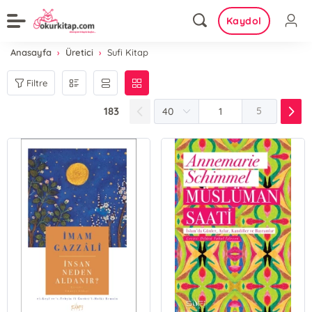
Kaydol
Anasayfa
Üretici
Sufi Kitap
Filtre
183
5