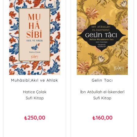
Muhâsibî;Akıl ve Ahlak
Gelin Tacı
Hatice Çolak
İbn Atâullah el-İskenderî
Sufi Kitap
Sufi Kitap
250,00
160,00
₺
₺