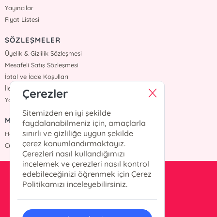
Yayıncılar
Fiyat Listesi
SÖZLEŞMELER
Üyelik & Gizlilik Sözleşmesi
Mesafeli Satış Sözleşmesi
İptal ve İade Koşulları
İletişim
Çerezler
Yardım
Sitemizden en iyi şekilde
MÜŞTERİ HİZMETLERİ
faydalanabilmeniz için, amaçlarla
sınırlı ve gizliliğe uygun şekilde
Hafta içi :09:00 - 18:00
çerez konumlandırmaktayız.
Cumartesi :09:00 - 18:00
Çerezleri nasıl kullandığımızı
incelemek ve çerezleri nasıl kontrol
edebileceğinizi öğrenmek için Çerez
info@okurkitap.com
Politikamızı inceleyebilirsiniz.
90 544 522 45 05