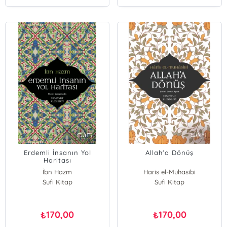
Erdemli İnsanın Yol
Allah'a Dönüş
Haritası
İbn Hazm
Haris el-Muhasibi
Sufi Kitap
Sufi Kitap
170,00
170,00
₺
₺