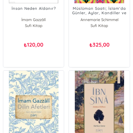
İnsan Neden Aldanır?
Müslüman Saati; İslam'da
Günler, Aylar, Kandiller ve
Bayramlar
İmam Gazzâlî
Annemarie Schimmel
Sufi Kitap
Sufi Kitap
120,00
325,00
₺
₺