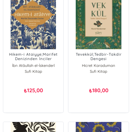
Hikem-i Ataiyye;Marifet
Tevekkül;Tedbir-Takdir
Denizinden İnciler
Dengesi
İbn Atâullah el-İskenderî
Hicret Karaduman
Sufi Kitap
Sufi Kitap
125,00
180,00
₺
₺