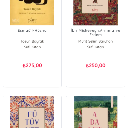
Esmaü'l-Hüsna
İbn Miskeveyh;Arınma ve
Erdem
Tosun Bayrak
Müfit Selim Saruhan
Sufi Kitap
Sufi Kitap
275,00
250,00
₺
₺