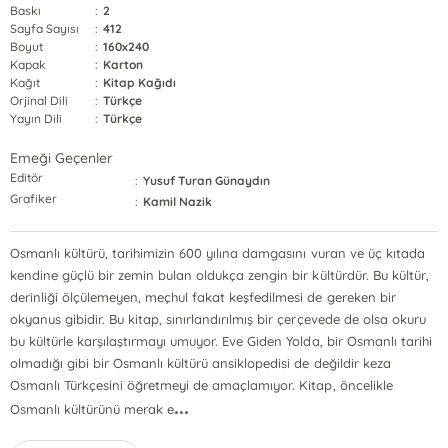
Baskı
:
2
Sayfa Sayısı
:
412
Boyut
:
160x240
Kapak
:
Karton
Kağıt
:
Kitap Kağıdı
Orjinal Dili
:
Türkçe
Yayın Dili
:
Türkçe
Emeği Geçenler
Editör
:
Yusuf Turan Günaydın
Grafiker
:
Kamil Nazik
Osmanlı kültürü, tarihimizin 600 yılına damgasını vuran ve üç kıtada
kendine güçlü bir zemin bulan oldukça zengin bir kültürdür. Bu kültür,
derinliği ölçülemeyen, meçhul fakat keşfedilmesi de gereken bir
okyanus gibidir. Bu kitap, sınırlandırılmış bir çerçevede de olsa okuru
bu kültürle karşılaştırmayı umuyor. Eve Giden Yolda, bir Osmanlı tarihi
olmadığı gibi bir Osmanlı kültürü ansiklopedisi de değildir keza
Osmanlı Türkçesini öğretmeyi de amaçlamıyor. Kitap, öncelikle
...
Osmanlı kültürünü merak e