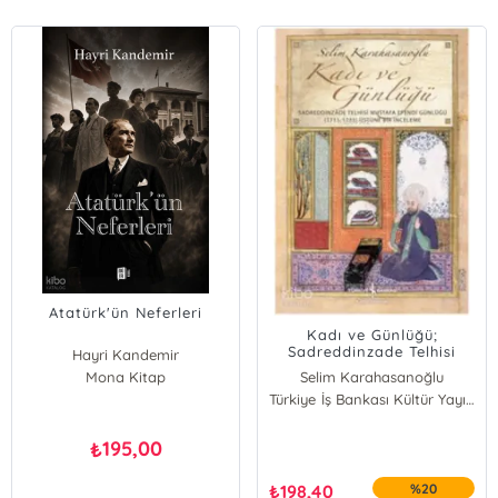
Atatürk'ün Neferleri
Kadı ve Günlüğü;
Sadreddinzade Telhisi
Hayri Kandemir
Mustafa Efendi Günlüğü
Mona Kitap
Selim Karahasanoğlu
Türkiye İş Bankası Kültür Yayınları
195,00
₺
₺
198,40
%20