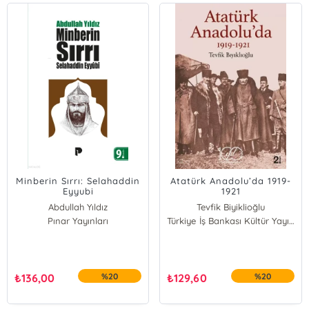
Minberin Sırrı: Selahaddin
Atatürk Anadolu’da 1919-
Eyyubi
1921
Abdullah Yıldız
Tevfik Biyiklioğlu
Pınar Yayınları
Türkiye İş Bankası Kültür Yayınları
₺
136,00
%20
₺
129,60
%20