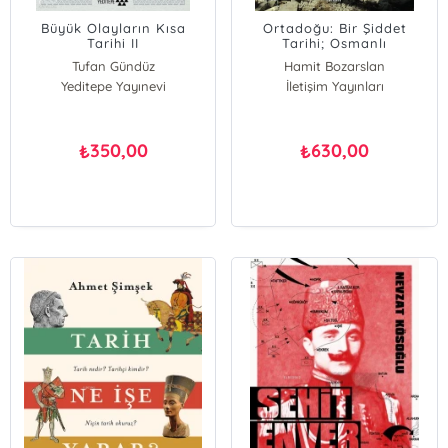
Büyük Olayların Kısa
Ortadoğu: Bir Şiddet
Tarihi II
Tarihi; Osmanlı
İmparatorluğunun
Tufan Gündüz
Hamit Bozarslan
Sonundan El Kaideye
Yeditepe Yayınevi
İletişim Yayınları
350,00
630,00
₺
₺