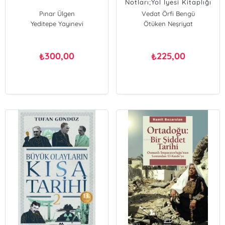
Notları;Yol İyesi Kitaplığı
Pınar Ülgen
Vedat Örfi Bengü
Yeditepe Yayınevi
Ötüken Neşriyat
300,00
225,00
₺
₺