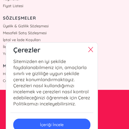
Fiyat Listesi
SÖZLEŞMELER
Üyelik & Gizlilik Sözleşmesi
Mesafeli Satış Sözleşmesi
İptal ve İade Koşulları
İletişim
Çerezler
Yardım
Sitemizden en iyi şekilde
MÜŞTERİ HİZMETLERİ
faydalanabilmeniz için, amaçlarla
sınırlı ve gizliliğe uygun şekilde
Hafta içi :09:00 - 18:00
çerez konumlandırmaktayız.
Cumartesi :09:00 - 18:00
Çerezleri nasıl kullandığımızı
incelemek ve çerezleri nasıl kontrol
edebileceğinizi öğrenmek için Çerez
info@okurkitap.com
Politikamızı inceleyebilirsiniz.
90 544 522 45 05
İçeriği İncele