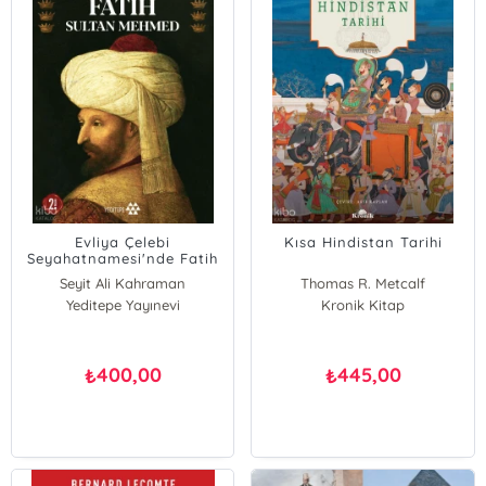
Evliya Çelebi
Kısa Hindistan Tarihi
Seyahatnamesi'nde Fatih
Sultan Mehmed
Seyit Ali Kahraman
Thomas R. Metcalf
Yeditepe Yayınevi
Barbara D. Metcalf
Kronik Kitap
400,00
445,00
₺
₺