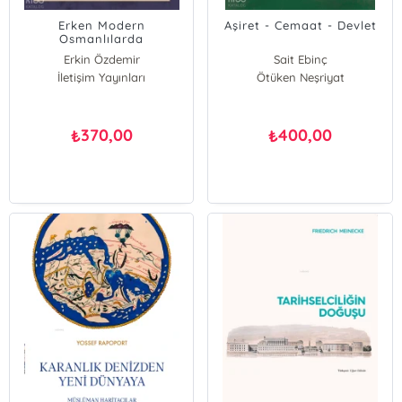
Erken Modern
Aşiret - Cemaat - Devlet
Osmanlılarda
İnançsızlığın Tarih Öncesi;
Erkin Özdemir
Sait Ebinç
Kutsala Sövgü, İlhâd ve
İletişim Yayınları
Ötüken Neşriyat
Tanrıbilmezler
370,00
400,00
₺
₺