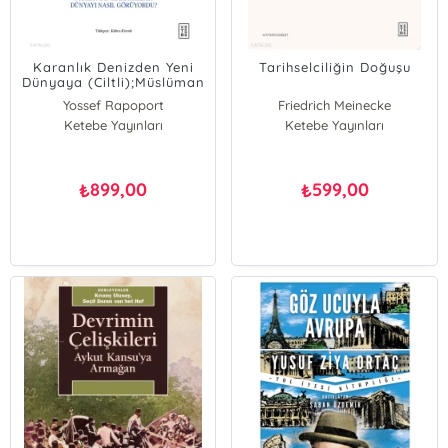
Karanlık Denizden Yeni
Tarihselciliğin Doğuşu
Dünyaya (Ciltli);Müslüman
Haritacılar Dünyayı Nasıl
Yossef Rapoport
Friedrich Meinecke
Görüyordu?
Ketebe Yayınları
Ketebe Yayınları
899,00
599,00
₺
₺