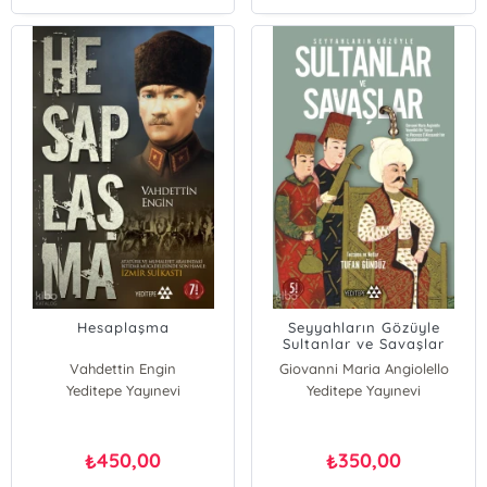
Hesaplaşma
Seyyahların Gözüyle
Sultanlar ve Savaşlar
Vahdettin Engin
Giovanni Maria Angiolello
Yeditepe Yayınevi
Vincenzo Dalessandri
Yeditepe Yayınevi
450,00
350,00
₺
₺