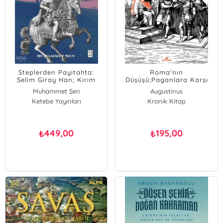
Steplerden Payitahta:
Roma'nın
Selim Giray Han; Kırım
Düşüşü;Paganlara Karşı
Hanlığı’nda Dört Saltanat
Tanrı'nın Şehri
Muhammet Şen
Augustinus
Bir Ömür
Ketebe Yayınları
Kronik Kitap
449,00
195,00
₺
₺