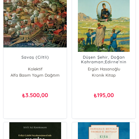
Savaş (Ciltli)
Düşen Şehir, Doğan
Kahraman;Edirne’nin
İşgali ve Enver Bey’in
Kolektif
Ergün Hasanoğlu
Yükselişi
Alfa Basım Yayım Dağıtım
Kronik Kitap
3.500,00
195,00
₺
₺