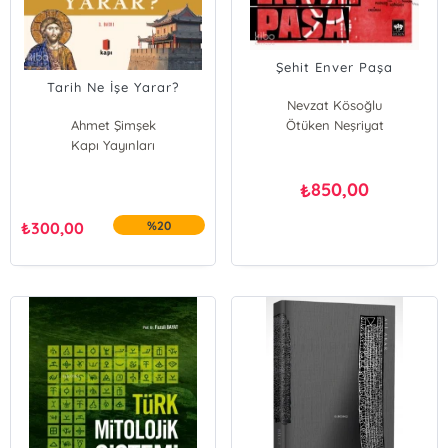
Şehit Enver Paşa
Tarih Ne İşe Yarar?
Nevzat Kösoğlu
Ahmet Şimşek
Ötüken Neşriyat
Kapı Yayınları
850,00
₺
₺
300,00
%20