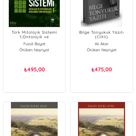
Türk Mitolojik Sistemi
Bilge Tonyukuk Yazıtı
1;Ontolojik ve
(Ciltli)
Epistemolojik Bağlamda
Fuzuli Bayat
Ali Akar
Türk Mitolojisi
Ötüken Neşriyat
Ötüken Neşriyat
495,00
475,00
₺
₺