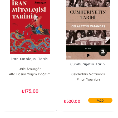
İran Mitolojisi Tarihi
Cumhuriyetin Tarihi
Jâle Âmuzgâr
Alfa Basım Yayım Dağıtım
Celaleddin Vatandaş
Pınar Yayınları
175,00
₺
₺
520,00
%20