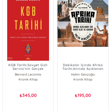
KGB Tarihi;Sovyet Gizli
Dakikalar İçinde Afrika
Servisi’nin Gerçek
Tarihi;Anında Açıklanan
Hikayesi
200 Tarihî Olay ve
Bernard Lecomte
Halim Gençoğlu
Kavram
Kronik Kitap
Kronik Kitap
345,00
195,00
₺
₺