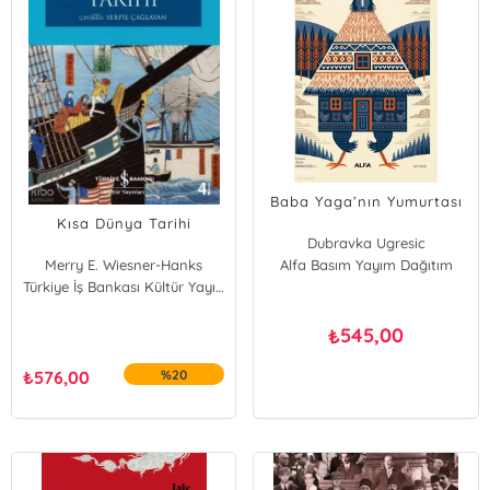
Baba Yaga’nın Yumurtası
Kısa Dünya Tarihi
Dubravka Ugresic
Merry E. Wiesner-Hanks
Alfa Basım Yayım Dağıtım
Türkiye İş Bankası Kültür Yayınları
545,00
₺
₺
576,00
%20