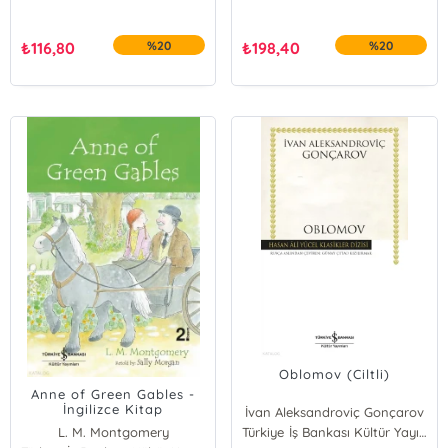
₺
116,80
%20
₺
198,40
%20
Oblomov (Ciltli)
Anne of Green Gables -
İngilizce Kitap
İvan Aleksandroviç Gonçarov
L. M. Montgomery
Türkiye İş Bankası Kültür Yayınları