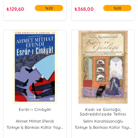
₺
129,60
%20
₺
368,00
%20
Esrâr-ı Cinâyât
Kadı ve Günlüğü;
Sadreddinzade Telhisi
Mustafa Efendi Günlüğü
Ahmet Mithat Efendi
Selim Karahasanoğlu
Türkiye İş Bankası Kültür Yayınları
Türkiye İş Bankası Kültür Yayınları