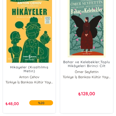
Bahar ve Kelebekler;Toplu
Hikâyeleri Birinci Cilt
Hikayeler (Kısaltılmış
(1902-1911)
Metin)
Ömer Seyfettin
Anton Çehov
Türkiye İş Bankası Kültür Yayınları
Türkiye İş Bankası Kültür Yayınları
128,00
₺
₺
48,00
%20