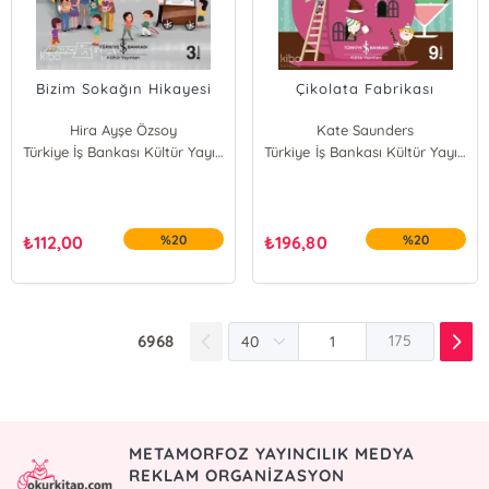
Bizim Sokağın Hikayesi
Çikolata Fabrikası
Hira Ayşe Özsoy
Kate Saunders
Türkiye İş Bankası Kültür Yayınları
Türkiye İş Bankası Kültür Yayınları
₺
112,00
%20
₺
196,80
%20
6968
175
METAMORFOZ YAYINCILIK MEDYA
REKLAM ORGANİZASYON