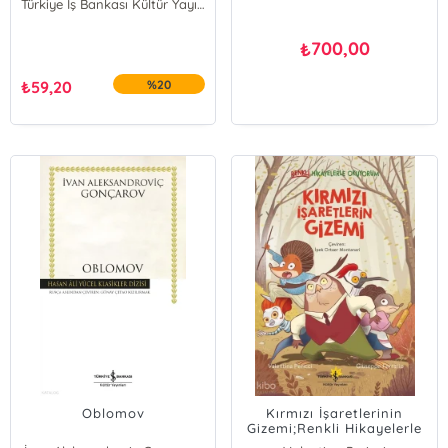
Türkiye İş Bankası Kültür Yayınları
700,00
₺
₺
59,20
%20
Oblomov
Kırmızı İşaretlerinin
Gizemi;Renkli Hikayelerle
Okuyorum