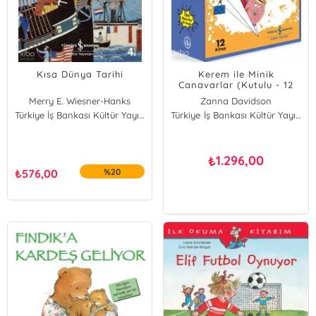
Kısa Dünya Tarihi
Kerem ile Minik
Canavarlar (Kutulu - 12
Kitap);Tüm Maceralar Bir
Merry E. Wiesner-Hanks
Zanna Davidson
Arada
Türkiye İş Bankası Kültür Yayınları
Türkiye İş Bankası Kültür Yayınları
1.296,00
₺
₺
576,00
%20