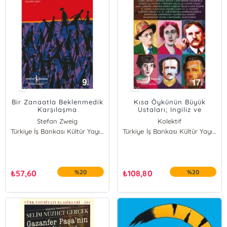
Bir Zanaatla Beklenmedik
Kısa Öykünün Büyük
Karşılaşma
Ustaları; Ingiliz ve
Amerikan Edebiyatında
Stefan Zweig
Kolektif
Türkiye İş Bankası Kültür Yayınları
Türkiye İş Bankası Kültür Yayınları
₺
57,60
%20
₺
108,80
%20