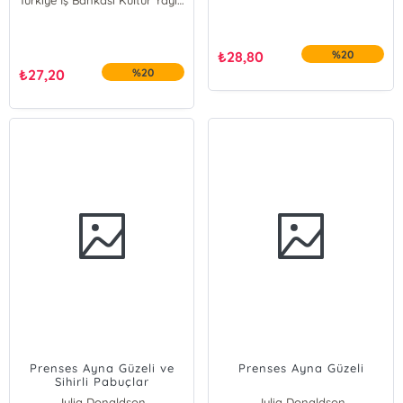
Türkiye İş Bankası Kültür Yayınları
₺
28,80
%20
₺
27,20
%20
Prenses Ayna Güzeli ve
Prenses Ayna Güzeli
Sihirli Pabuçlar
Julia Donaldson
Julia Donaldson