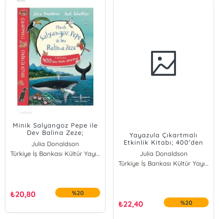
Minik Salyangoz Pepe ile
Dev Balina Zeze;
Yayazula Çıkartmalı
Çıkartmalı Etkinlik Kitabı
Etkinlik Kitabı; 400'den
Julia Donaldson
Fazla Çıkartma
Türkiye İş Bankası Kültür Yayınları
Julia Donaldson
Türkiye İş Bankası Kültür Yayınları
₺
20,80
%20
₺
22,40
%20