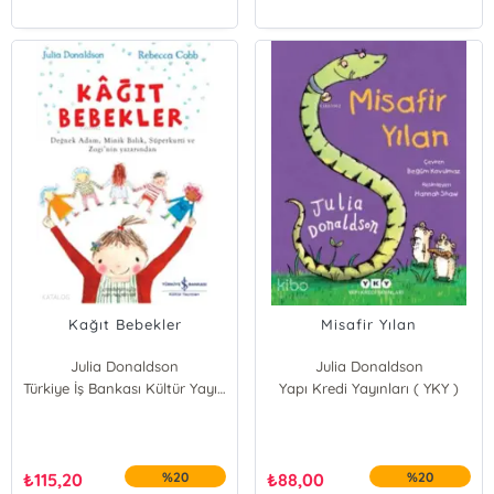
Kağıt Bebekler
Misafir Yılan
Julia Donaldson
Julia Donaldson
Türkiye İş Bankası Kültür Yayınları
Yapı Kredi Yayınları ( YKY )
₺
115,20
%20
₺
88,00
%20