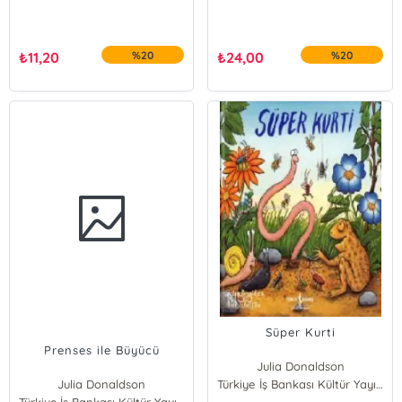
₺
11,20
%20
₺
24,00
%20
Süper Kurti
Prenses ile Büyücü
Julia Donaldson
Julia Donaldson
Türkiye İş Bankası Kültür Yayınları