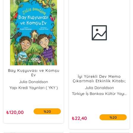
Bay Kuşyuvası ve Komşu
Ev
İyi Yürekli Dev Memo
Çıkartmalı Etkinlik Kitabı;
Julia Donaldson
400'den Fazla Çıkartma
Yapı Kredi Yayınları ( YKY )
Julia Donaldson
Türkiye İş Bankası Kültür Yayınları
₺
120,00
%20
₺
22,40
%20