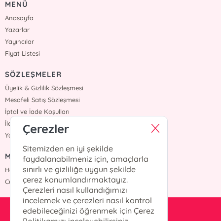
MENÜ
Anasayfa
Yazarlar
Yayıncılar
Fiyat Listesi
SÖZLEŞMELER
Üyelik & Gizlilik Sözleşmesi
Mesafeli Satış Sözleşmesi
İptal ve İade Koşulları
İletişim
Çerezler
Yardım
Sitemizden en iyi şekilde
MÜŞTERİ HİZMETLERİ
faydalanabilmeniz için, amaçlarla
sınırlı ve gizliliğe uygun şekilde
Hafta içi :09:00 - 18:00
çerez konumlandırmaktayız.
Cumartesi :09:00 - 18:00
Çerezleri nasıl kullandığımızı
incelemek ve çerezleri nasıl kontrol
edebileceğinizi öğrenmek için Çerez
info@okurkitap.com