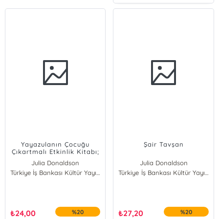
Yayazulanın Çocuğu
Şair Tavşan
Çıkartmalı Etkinlik Kitabı;
400'den Fazla Çıkartma
Julia Donaldson
Julia Donaldson
Türkiye İş Bankası Kültür Yayınları
Türkiye İş Bankası Kültür Yayınları
₺
24,00
%20
₺
27,20
%20