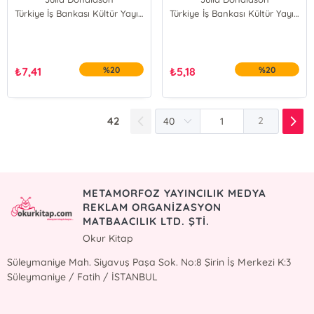
Türkiye İş Bankası Kültür Yayınları
Türkiye İş Bankası Kültür Yayınları
₺
7,41
%20
₺
5,18
%20
42
2
METAMORFOZ YAYINCILIK MEDYA
REKLAM ORGANİZASYON
MATBAACILIK LTD. ŞTİ.
Okur Kitap
Süleymaniye Mah. Siyavuş Paşa Sok. No:8 Şirin İş Merkezi K:3
Süleymaniye / Fatih / İSTANBUL