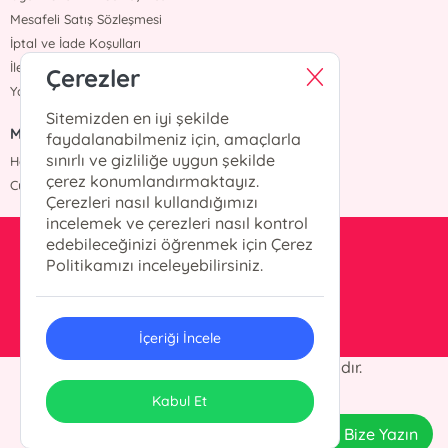
Mesafeli Satış Sözleşmesi
İptal ve İade Koşulları
İletişim
Çerezler
Yardım
Sitemizden en iyi şekilde
MÜŞTERİ HİZMETLERİ
faydalanabilmeniz için, amaçlarla
sınırlı ve gizliliğe uygun şekilde
Hafta içi :09:00 - 18:00
çerez konumlandırmaktayız.
Cumartesi :09:00 - 18:00
Çerezleri nasıl kullandığımızı
incelemek ve çerezleri nasıl kontrol
edebileceğinizi öğrenmek için Çerez
info@okurkitap.com
Politikamızı inceleyebilirsiniz.
90 544 522 45 05
İçeriği İncele
© 2024 Okur Kitap Her hakkı saklıdır.
ONSO
Tasarım & Uygulama
Kabul Et
Bize Yazın