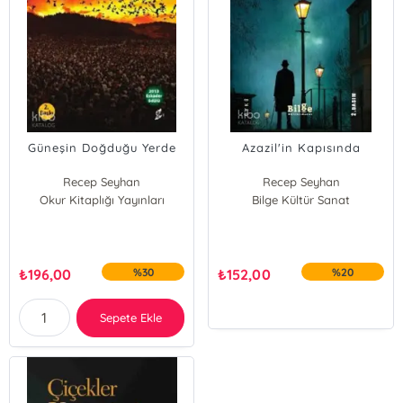
Güneşin Doğduğu Yerde
Azazil'in Kapısında
Recep Seyhan
Recep Seyhan
Okur Kitaplığı Yayınları
Bilge Kültür Sanat
₺
196,00
%30
₺
152,00
%20
Sepete Ekle