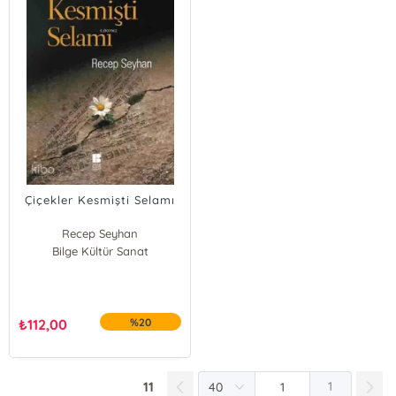
Çiçekler Kesmişti Selamı
Recep Seyhan
Bilge Kültür Sanat
₺
112,00
%20
11
1