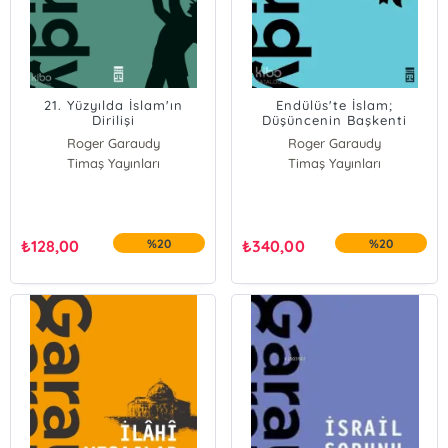
21. Yüzyılda İslam'ın
Endülüs'te İslam;
Dirilişi
Düşüncenin Başkenti
Kurtuba
Roger Garaudy
Roger Garaudy
Timaş Yayınları
Timaş Yayınları
₺
128,00
%20
₺
340,00
%20