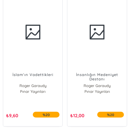
İslam'ın Vadettikleri
İnsanlığın Medeniyet
Destanı
Roger Garaudy
Roger Garaudy
Pınar Yayınları
Pınar Yayınları
₺
9,60
%20
₺
12,00
%20