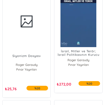
İsrail, Mitler ve Terör;
İsrail Politikasının Kurucu
Siyonizm Dosyası
Efsaneleri
Roger Garaudy
Roger Garaudy
Pınar Yayınları
Pınar Yayınları
₺
272,00
%20
₺
25,76
%20