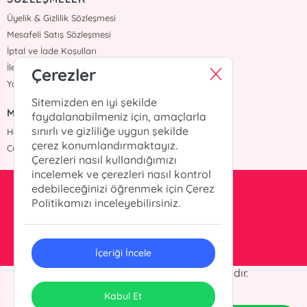
Üyelik & Gizlilik Sözleşmesi
Mesafeli Satış Sözleşmesi
İptal ve İade Koşulları
İletişim
Çerezler
Yardım
Sitemizden en iyi şekilde
MÜŞTERİ HİZMETLERİ
faydalanabilmeniz için, amaçlarla
sınırlı ve gizliliğe uygun şekilde
Hafta içi :09:00 - 18:00
çerez konumlandırmaktayız.
Cumartesi :09:00 - 18:00
Çerezleri nasıl kullandığımızı
incelemek ve çerezleri nasıl kontrol
edebileceğinizi öğrenmek için Çerez
info@okurkitap.com
Politikamızı inceleyebilirsiniz.
90 544 522 45 05
İçeriği İncele
© 2024 Okur Kitap Her hakkı saklıdır.
ONSO
Tasarım & Uygulama
Kabul Et