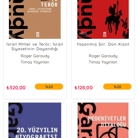
İsrail Mitler ve Terör; İsrail
Yaşanmış Şiir: Don Kişot
Siyasetinin Dayandığı
Efsaneler
Roger Garaudy
Roger Garaudy
Timaş Yayınları
Timaş Yayınları
₺
320,00
%20
₺
128,00
%20