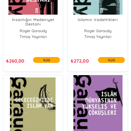
İnsanlığın Medeniyet
İslamın Vadettikleri
Destanı
Roger Garaudy
Roger Garaudy
Timaş Yayınları
Timaş Yayınları
₺
260,00
%20
₺
272,00
%20