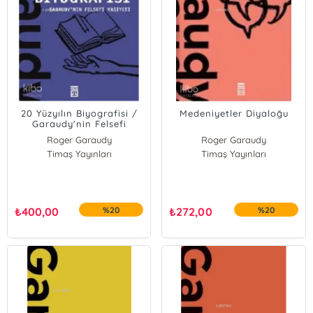
20 Yüzyılın Biyografisi /
Medeniyetler Diyaloğu
Garaudy'nin Felsefi
Vasiyeti
Roger Garaudy
Roger Garaudy
Timaş Yayınları
Timaş Yayınları
₺
400,00
%20
₺
272,00
%20