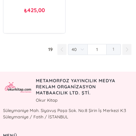
425,00
₺
19
1
METAMORFOZ YAYINCILIK MEDYA
REKLAM ORGANİZASYON
MATBAACILIK LTD. ŞTİ.
Okur Kitap
Süleymaniye Mah. Siyavuş Paşa Sok. No:8 Şirin İş Merkezi K:3
Süleymaniye / Fatih / İSTANBUL
MENÜ