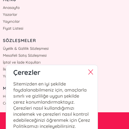
Anasayfa
Yazarlar
Yayıncılar
Fiyat Listesi
SÖZLEŞMELER
Üyelik & Gizlilik Sözleşmesi
Mesafeli Satış Sözleşmesi
İptal ve İade Koşulları
İletişim
Çerezler
Yardım
Sitemizden en iyi şekilde
MÜŞTERİ HİZMETLERİ
faydalanabilmeniz için, amaçlarla
sınırlı ve gizliliğe uygun şekilde
Hafta içi :09:00 - 18:00
çerez konumlandırmaktayız.
Cumartesi :09:00 - 18:00
Çerezleri nasıl kullandığımızı
incelemek ve çerezleri nasıl kontrol
edebileceğinizi öğrenmek için Çerez
info@okurkitap.com
Politikamızı inceleyebilirsiniz.