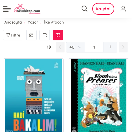
Kaydol
Anasayfa
Yazar
İlke Afacan
Filtre
19
1