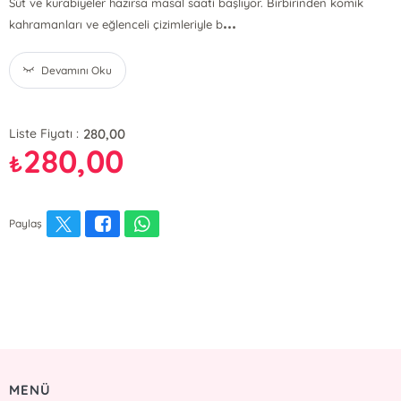
Süt ve kurabiyeler hazırsa masal saati başlıyor. Birbirinden komik
...
kahramanları ve eğlenceli çizimleriyle b
Devamını Oku
280,00
Liste Fiyatı :
280,00
₺
Paylaş
MENÜ