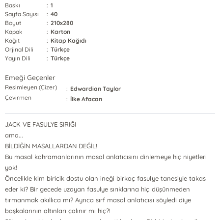
Baskı
:
1
Sayfa Sayısı
:
40
Boyut
:
210x280
Kapak
:
Karton
Kağıt
:
Kitap Kağıdı
Orjinal Dili
:
Türkçe
Yayın Dili
:
Türkçe
Emeği Geçenler
Resimleyen (Çizer)
:
Edwardian Taylor
Çevirmen
:
İlke Afacan
JACK VE FASULYE SIRIĞI
ama...
BİLDİĞİN MASALLARDAN DEĞİL!
Bu masal kahramanlarının masal anlatıcısını dinlemeye hiç niyetleri
yok!
Öncelikle kim biricik dostu olan ineği birkaç fasulye tanesiyle takas
eder ki? Bir gecede uzayan fasulye sırıklarına hiç düşünmeden
tırmanmak akıllıca mı? Ayrıca sırf masal anlatıcısı söyledi diye
başkalarının altınları çalınır mı hiç?!