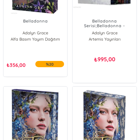
Belladonna
Belladonna
Serisi;Belladonna -
Foxglove - Wisteria
Adalyn Grace
Adalyn Grace
Alfa Basım Yayım Dağıtım
Artemis Yayınları
995,00
₺
₺
356,00
%20