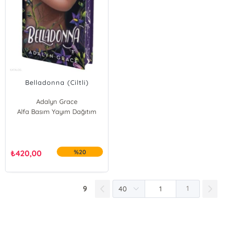
Belladonna (Ciltli)
Adalyn Grace
Alfa Basım Yayım Dağıtım
₺
420,00
%20
9
1