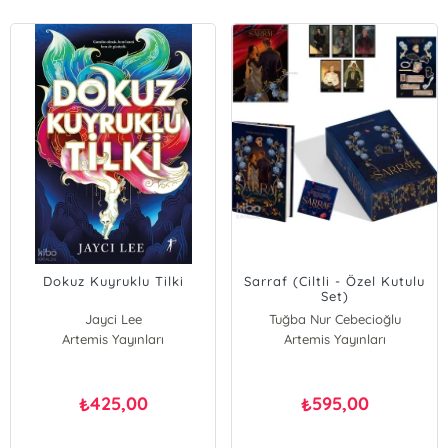
Dokuz Kuyruklu Tilki
Sarraf (Ciltli - Özel Kutulu
Set)
Jayci Lee
Tuğba Nur Cebecioğlu
Artemis Yayınları
Artemis Yayınları
425,00
595,00
₺
₺