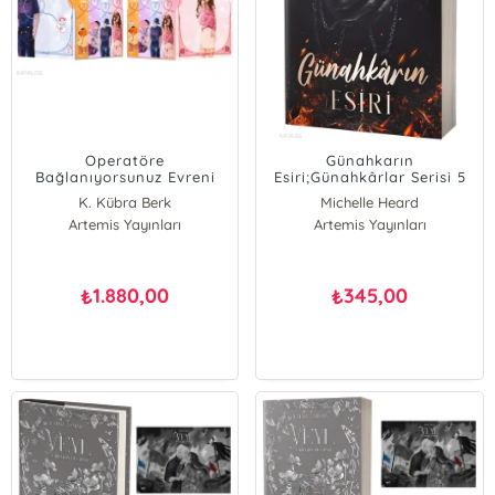
Operatöre
Günahkarın
Bağlanıyorsunuz Evreni
Esiri;Günahkârlar Serisi 5
(Özel Kutulu Set - Ciltli)
K. Kübra Berk
Michelle Heard
Artemis Yayınları
Artemis Yayınları
1.880,00
345,00
₺
₺