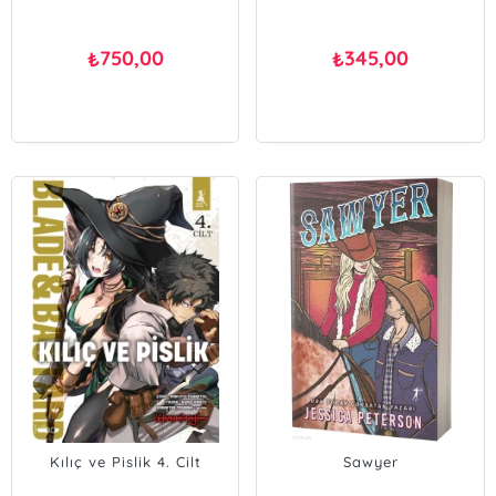
750,00
345,00
₺
₺
Kılıç ve Pislik 4. Cilt
Sawyer