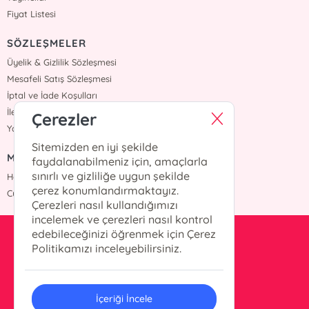
Fiyat Listesi
SÖZLEŞMELER
Üyelik & Gizlilik Sözleşmesi
Mesafeli Satış Sözleşmesi
İptal ve İade Koşulları
İletişim
Çerezler
Yardım
Sitemizden en iyi şekilde
MÜŞTERİ HİZMETLERİ
faydalanabilmeniz için, amaçlarla
sınırlı ve gizliliğe uygun şekilde
Hafta içi :09:00 - 18:00
çerez konumlandırmaktayız.
Cumartesi :09:00 - 18:00
Çerezleri nasıl kullandığımızı
incelemek ve çerezleri nasıl kontrol
edebileceğinizi öğrenmek için Çerez
info@okurkitap.com
Politikamızı inceleyebilirsiniz.
90 544 522 45 05
İçeriği İncele