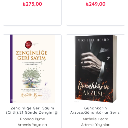
275,00
249,00
₺
₺
Zenginliğe Geri Sayım
Günahkarın
(Ciltli);21 Günde Zenginliği
Arzusu;Günahkârlar Serisi
Hayatınıza Çeken
4
Rhonda Byrne
Michelle Heard
Alışkanlıklar
Artemis Yayınları
Artemis Yayınları