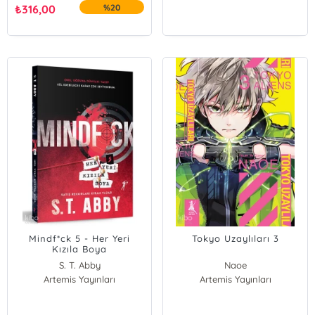
₺
316,00
%20
Mindf*ck 5 - Her Yeri
Tokyo Uzaylıları 3
Kızıla Boya
S. T. Abby
Naoe
Artemis Yayınları
Artemis Yayınları