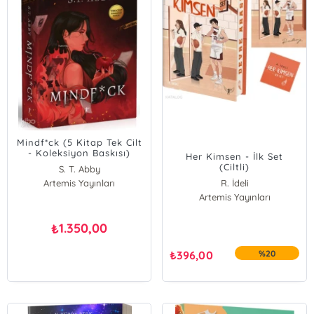
Mindf*ck (5 Kitap Tek Cilt
- Koleksiyon Baskısı)
Her Kimsen - İlk Set
(Ciltli)
(Ciltli)
S. T. Abby
Artemis Yayınları
R. İdeli
Artemis Yayınları
1.350,00
₺
₺
396,00
%20