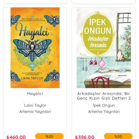
Hayalci
Arkadaşlar Arasında; Bir
Genç Kızın Gizli Defteri 2
Laini Taylor
İpek Ongun
Artemis Yayınları
Artemis Yayınları
₺
460,00
%20
₺
396,00
%20