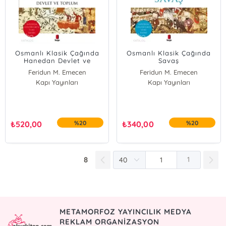
Osmanlı Klasik Çağında
Osmanlı Klasik Çağında
Hanedan Devlet ve
Savaş
Toplum
Feridun M. Emecen
Feridun M. Emecen
Kapı Yayınları
Kapı Yayınları
₺
520,00
%20
₺
340,00
%20
8
1
METAMORFOZ YAYINCILIK MEDYA
REKLAM ORGANİZASYON