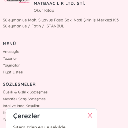
MATBAACILIK LTD. ŞTİ.
Okur Kitap
Süleymaniye Mah. Siyavuş Paşa Sok. No:8 Şirin İş Merkezi K:3
Süleymaniye / Fatih / İSTANBUL
MENÜ
Anasayfa
Yazarlar
Yayıncılar
Fiyat Listesi
SÖZLEŞMELER
Üyelik & Gizlilik Sözleşmesi
Mesafeli Satış Sözleşmesi
İptal ve İade Koşulları
İletişim
Çerezler
Yardım
Sitemizden en iyi şekilde