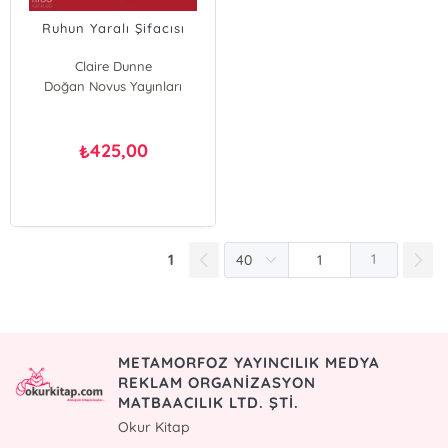
Ruhun Yaralı Şifacısı
Claire Dunne
Doğan Novus Yayınları
425,00
₺
1
1
METAMORFOZ YAYINCILIK MEDYA
REKLAM ORGANİZASYON
MATBAACILIK LTD. ŞTİ.
Okur Kitap