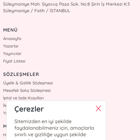
Süleymaniye Mah. Siyavuş Paşa Sok. No:8 Şirin İş Merkezi K:3
Süleymaniye / Fatih / İSTANBUL
MENÜ
Anasayfa
Yazarlar
Yayıncılar
Fiyat Listesi
SÖZLEŞMELER
Üyelik & Gizlilik Sözleşmesi
Mesafeli Satış Sözleşmesi
İptal ve İade Koşulları
İletişim
Çerezler
Yardım
Sitemizden en iyi şekilde
MÜŞTERİ HİZMETLERİ
faydalanabilmeniz için, amaçlarla
sınırlı ve gizliliğe uygun şekilde
Hafta içi :09:00 - 18:00