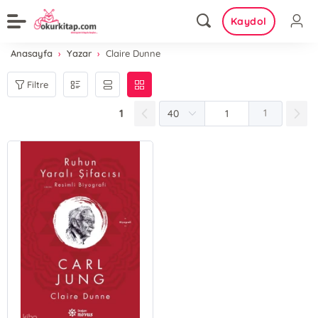
Kaydol
Anasayfa
Yazar
Claire Dunne
Filtre
1
1