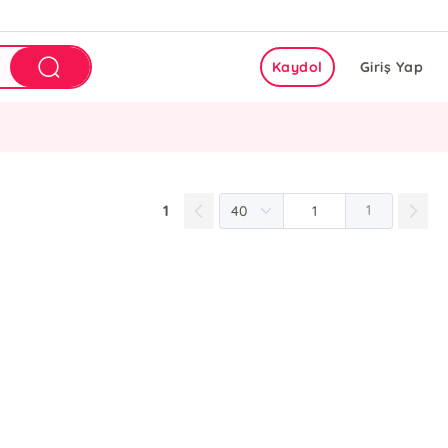
Kaydol
Giriş Yap
1
1