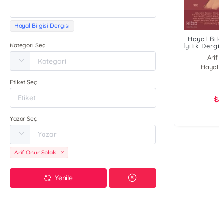
Hayal Bilgisi Dergisi
Hayal Bil
Kategori Seç
İyilik Dergi
Ari
Hayal 
E
Mu
Etiket Seç
Nur 
Yu
₺
Yazar Seç
Arif Onur Solak
Yenile