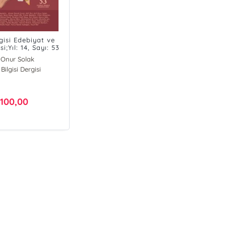
gisi Edebiyat ve
si;Yıl: 14, Sayı: 53
f Onur Solak
Bilgisi Dergisi
rdal Şahin
stafa, Işık
Sima Atmaca
nus Ünsal
100,00