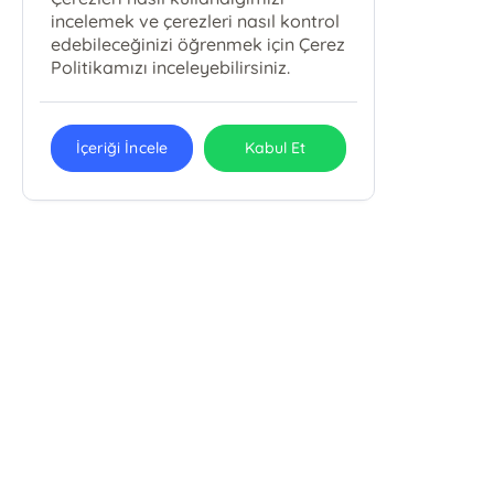
incelemek ve çerezleri nasıl kontrol
edebileceğinizi öğrenmek için Çerez
Politikamızı inceleyebilirsiniz.
İçeriği İncele
Kabul Et
METAMORFOZ YAYINCILIK MEDYA
REKLAM ORGANİZASYON MATBAACILIK
LTD. ŞTİ.