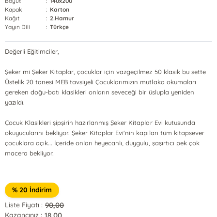
Boyut
:
140x200
Kapak
:
Karton
Kağıt
:
2.Hamur
Yayın Dili
:
Türkçe
Değerli Eğitimciler,
Şeker mi Şeker Kitaplar, çocuklar için vazgeçilmez 50 klasik bu sette
Üstelik 20 tanesi MEB tavsiyeli Çocuklarımızın mutlaka okumaları
gereken doğu-batı klasikleri onların seveceği bir üslupla yeniden
yazıldı.
Çocuk Klasikleri şipşirin hazırlanmış Şeker Kitaplar Evi kutusunda
okuyucularını bekliyor. Şeker Kitaplar Evi'nin kapıları tüm kitapsever
çocuklara açık... İçeride onları heyecanlı, duygulu, şaşırtıcı pek çok
macera bekliyor.
% 20 İndirim
90,00
Liste Fiyatı :
18,00
Kazancınız :