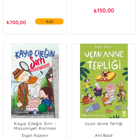
150,00
₺
₺
700,00
%20
Kayıp Çileğin Sırrı -
Uçan Anne Terliği
Masumiyet Karinesi
Ergün Kazanır
Anıl Basılı