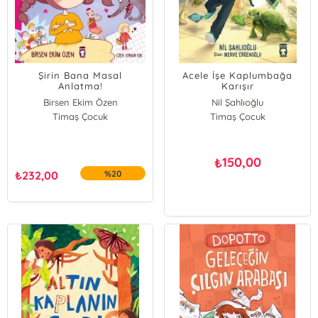
Şirin Bana Masal
Acele İşe Kaplumbağa
Anlatma!
Karışır
Birsen Ekim Özen
Nil Şahlıoğlu
Timaş Çocuk
Sernur Işık
Timaş Çocuk
150,00
₺
₺
232,00
%20