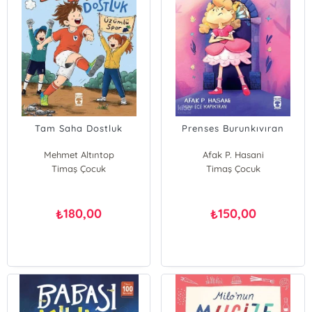
Tam Saha Dostluk
Prenses Burunkıvıran
Mehmet Altıntop
Afak P. Hasani
Timaş Çocuk
Timaş Çocuk
180,00
150,00
₺
₺