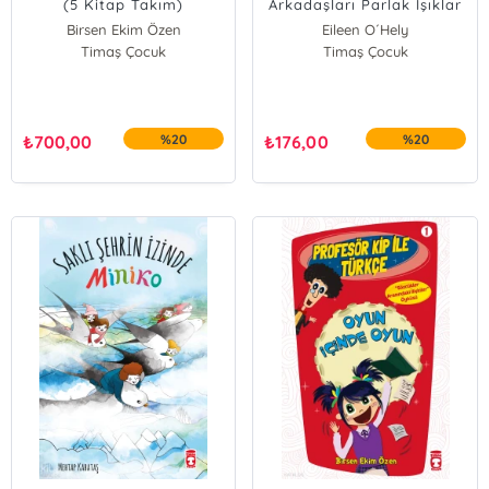
(5 Kitap Takım)
Arkadaşları Parlak Işıklar
Altında
Birsen Ekim Özen
Eileen O´Hely
Timaş Çocuk
Timaş Çocuk
₺
700,00
%20
₺
176,00
%20