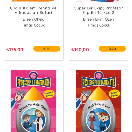
Çılgın Kalem Penna ve
Süper Bir Ekip; Profesör
Arkadaşları Safari
Kip ile Türkçe 2
Gezisinde
Eileen Ohely
Birsen Ekim Özen
Timaş Çocuk
Timaş Çocuk
₺
176,00
%20
₺
140,00
%20