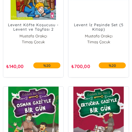
Levent Köfte Koşucusu -
Levent İz Peşinde Set (5
Levent ve Tayfası 2
Kitap)
Mustafa Orakçı
Mustafa Orakçı
Timaş Çocuk
Timaş Çocuk
₺
140,00
%20
₺
700,00
%20