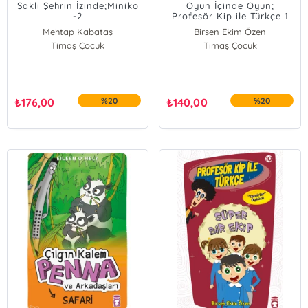
Saklı Şehrin İzinde;Miniko
Oyun İçinde Oyun;
-2
Profesör Kip ile Türkçe 1
Mehtap Kabataş
Birsen Ekim Özen
Timaş Çocuk
Timaş Çocuk
₺
176,00
%20
₺
140,00
%20