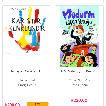
Karıştır Renklendir
Müdürün Uçan Peruğu
Herve Tullet
Caner Sarıoğlu
Timaş Çocuk
Timaş Çocuk
220,00
₺
₺
200,00
%20