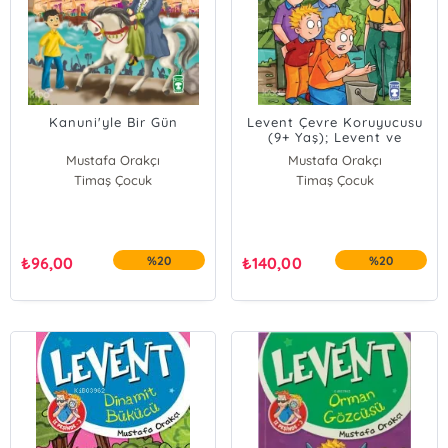
Kanuni'yle Bir Gün
Levent Çevre Koruyucusu
(9+ Yaş); Levent ve
Tayfası İz Peşinde 2
Mustafa Orakçı
Mustafa Orakçı
Timaş Çocuk
Timaş Çocuk
₺
96,00
%20
₺
140,00
%20