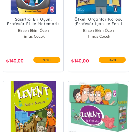
Şaşırtıcı Bir Oyun;
Öfkeli Organlar Korosu
Profesör Pi İle Matematik
;Profesör İyon İle Fen 1
2
Birsen Ekim Özen
Birsen Ekim Özen
Timaş Çocuk
Timaş Çocuk
₺
140,00
%20
₺
140,00
%20