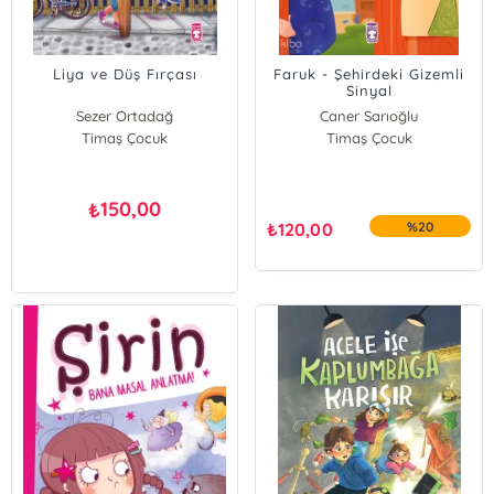
Liya ve Düş Fırçası
Faruk - Şehirdeki Gizemli
Sinyal
Sezer Ortadağ
Caner Sarıoğlu
Timaş Çocuk
Timaş Çocuk
150,00
₺
₺
120,00
%20