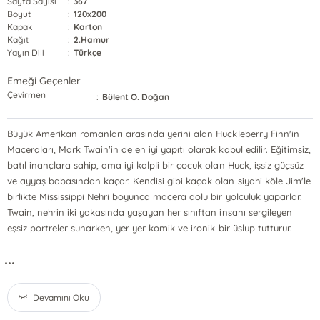
Sayfa Sayısı
:
367
Boyut
:
120x200
Kapak
:
Karton
Kağıt
:
2.Hamur
Yayın Dili
:
Türkçe
Emeği Geçenler
Çevirmen
:
Bülent O. Doğan
Büyük Amerikan romanları arasında yerini alan Huckleberry Finn'in
Maceraları, Mark Twain'in de en iyi yapıtı olarak kabul edilir. Eğitimsiz,
batıl inançlara sahip, ama iyi kalpli bir çocuk olan Huck, işsiz güçsüz
ve ayyaş babasından kaçar. Kendisi gibi kaçak olan siyahi köle Jim'le
birlikte Mississippi Nehri boyunca macera dolu bir yolculuk yaparlar.
Twain, nehrin iki yakasında yaşayan her sınıftan insanı sergileyen
eşsiz portreler sunarken, yer yer komik ve ironik bir üslup tutturur.
...
Devamını Oku