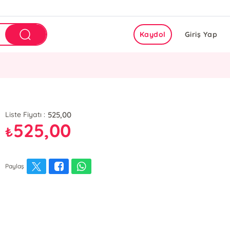
Kaydol
Giriş Yap
525,00
Liste Fiyatı :
525,00
₺
Paylaş