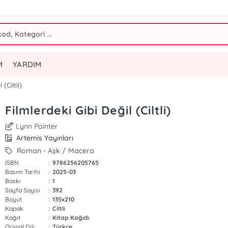
M
YARDIM
 (Ciltli)
Filmlerdeki Gibi Değil (Ciltli)
Lynn Painter
Artemis Yayınları
Roman - Aşk / Macera
ISBN
:
9786256205765
Basım Tarihi
:
2025-03
Baskı
:
1
Sayfa Sayısı
:
392
Boyut
:
135x210
Kapak
:
Ciltli
Kağıt
:
Kitap Kağıdı
Orjinal Dili
:
Türkçe