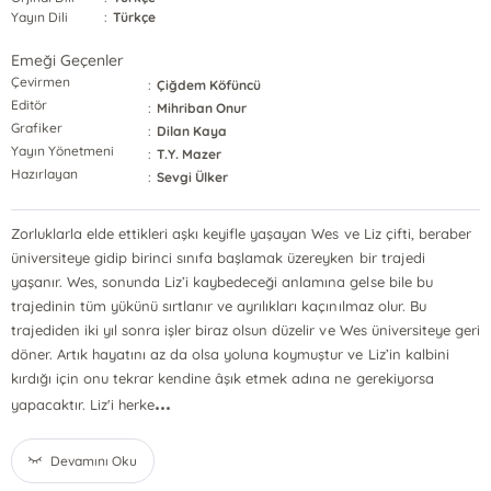
Yayın Dili
:
Türkçe
Emeği Geçenler
Çevirmen
:
Çiğdem Köfüncü
Editör
:
Mihriban Onur
Grafiker
:
Dilan Kaya
Yayın Yönetmeni
:
T.Y. Mazer
Hazırlayan
:
Sevgi Ülker
Zorluklarla elde ettikleri aşkı keyifle yaşayan Wes ve Liz çifti, beraber
üniversiteye gidip birinci sınıfa başlamak üzereyken bir trajedi
yaşanır. Wes, sonunda Liz’i kaybedeceği anlamına gelse bile bu
trajedinin tüm yükünü sırtlanır ve ayrılıkları kaçınılmaz olur. Bu
trajediden iki yıl sonra işler biraz olsun düzelir ve Wes üniversiteye geri
döner. Artık hayatını az da olsa yoluna koymuştur ve Liz’in kalbini
kırdığı için onu tekrar kendine âşık etmek adına ne gerekiyorsa
...
yapacaktır. Liz'i herke
Devamını Oku