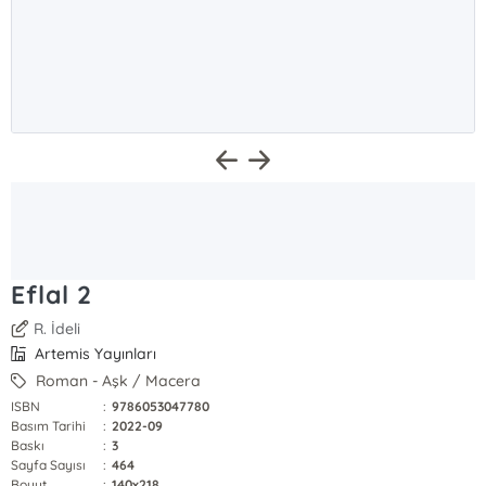
Eflal 2
R. İdeli
Artemis Yayınları
Roman - Aşk / Macera
ISBN
:
9786053047780
Basım Tarihi
:
2022-09
Baskı
:
3
Sayfa Sayısı
:
464
Boyut
:
140x218