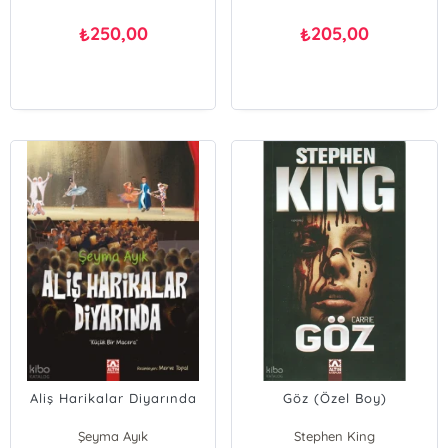
250,00
205,00
₺
₺
Aliş Harikalar Diyarında
Göz (Özel Boy)
Şeyma Ayık
Stephen King