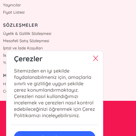
Yayıncılar
Fiyat Listesi
SÖZLEŞMELER
Üyelik & Gizlilik Sözleşmesi
Mesafeli Satış Sözleşmesi
İptal ve İade Koşulları
İletişim
Çerezler
Yardım
Sitemizden en iyi şekilde
MÜŞTERİ HİZMETLERİ
faydalanabilmeniz için, amaçlarla
sınırlı ve gizliliğe uygun şekilde
Hafta içi :09:00 - 18:00
çerez konumlandırmaktayız.
Cumartesi :09:00 - 18:00
Çerezleri nasıl kullandığımızı
incelemek ve çerezleri nasıl kontrol
edebileceğinizi öğrenmek için Çerez
info@okurkitap.com
Politikamızı inceleyebilirsiniz.
90 544 522 45 05