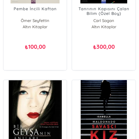
Pembe İncili Kaftan
Tanrının Kapısını Çalan
Bilim (Özel Boy)
Ömer Seyfettin
Carl Sagan
Altın Kitaplar
Reşit Aşçıoğlu
Altın Kitaplar
100,00
300,00
₺
₺