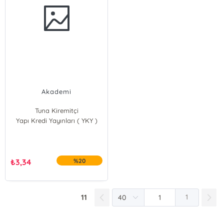
Akademi
Tuna Kiremitçi
Yapı Kredi Yayınları ( YKY )
₺
3,34
%20
11
1