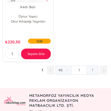
Kedi Balı
Öznur Yapıcı
Okur Kitaplığı Yayınları
₺
220,50
%30
Sepete Ekle
1
1
METAMORFOZ YAYINCILIK MEDYA
REKLAM ORGANİZASYON
MATBAACILIK LTD. ŞTİ.