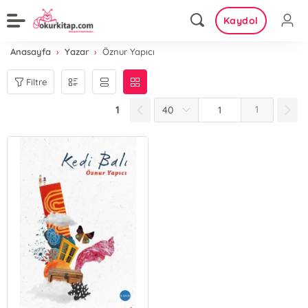
Kaydol
Anasayfa
Yazar
Öznur Yapıcı
Filtre
1
1