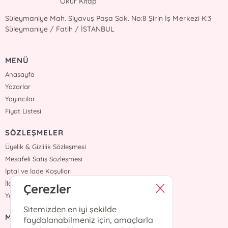
Okur Kitap
Süleymaniye Mah. Siyavuş Paşa Sok. No:8 Şirin İş Merkezi K:3
Süleymaniye / Fatih / İSTANBUL
MENÜ
Anasayfa
Yazarlar
Yayıncılar
Fiyat Listesi
SÖZLEŞMELER
Üyelik & Gizlilik Sözleşmesi
Mesafeli Satış Sözleşmesi
İptal ve İade Koşulları
İletişim
Çerezler
Yardım
Sitemizden en iyi şekilde
MÜŞTERİ HİZMETLERİ
faydalanabilmeniz için, amaçlarla