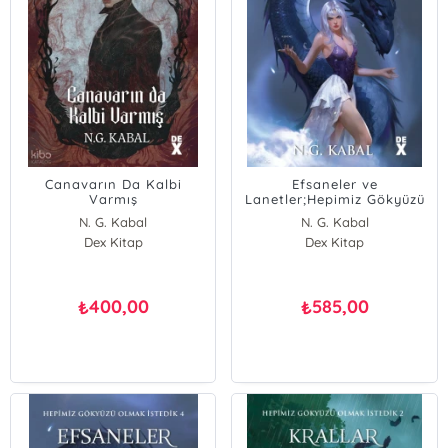
Canavarın Da Kalbi
Efsaneler ve
Varmış
Lanetler;Hepimiz Gökyüzü
Olmak İstedik 4
N. G. Kabal
N. G. Kabal
Dex Kitap
Dex Kitap
400,00
585,00
₺
₺