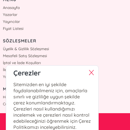
Anasayfa
Yazarlar
Yayıncılar
Fiyat Listesi
SÖZLEŞMELER
Üyelik & Gizlilik Sözleşmesi
Mesafeli Satış Sözleşmesi
İptal ve İade Koşulları
İletişim
Çerezler
Yardım
Sitemizden en iyi şekilde
MÜŞTERİ HİZMETLERİ
faydalanabilmeniz için, amaçlarla
sınırlı ve gizliliğe uygun şekilde
Hafta içi :09:00 - 18:00
çerez konumlandırmaktayız.
Cumartesi :09:00 - 18:00
Çerezleri nasıl kullandığımızı
incelemek ve çerezleri nasıl kontrol
edebileceğinizi öğrenmek için Çerez
info@okurkitap.com
Politikamızı inceleyebilirsiniz.