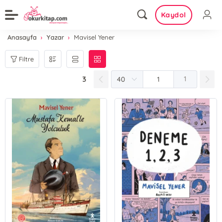
Kaydol
Anasayfa
Yazar
Mavisel Yener
Filtre
3
1