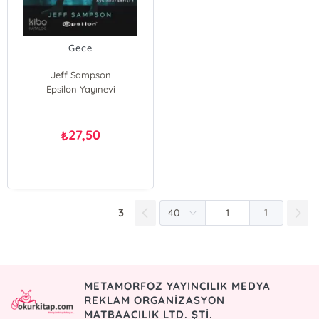
Gece
Jeff Sampson
Epsilon Yayınevi
27,50
₺
3
1
METAMORFOZ YAYINCILIK MEDYA
REKLAM ORGANİZASYON
MATBAACILIK LTD. ŞTİ.