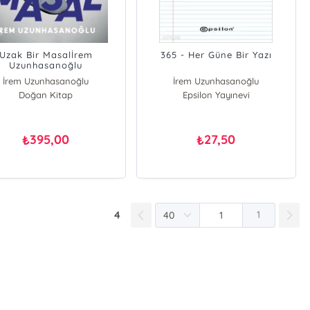
Uzak Bir Masalİrem
365 - Her Güne Bir Yazı
Uzunhasanoğlu
İrem Uzunhasanoğlu
İrem Uzunhasanoğlu
Doğan Kitap
Epsilon Yayınevi
395,00
27,50
₺
₺
4
1