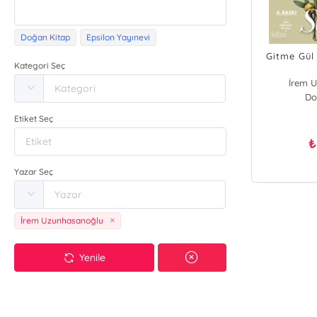
Doğan Kitap
Epsilon Yayınevi
Gitme Gül
Kategori Seç
İrem 
Do
Etiket Seç
₺
Yazar Seç
İrem Uzunhasanoğlu
Yenile