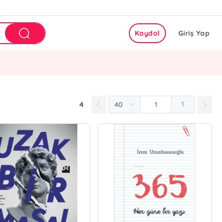
Kaydol
Giriş Yap
4
1