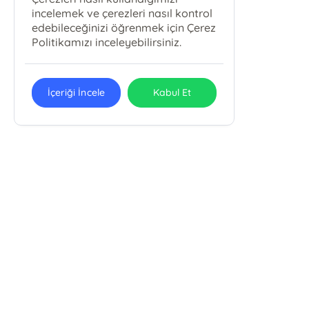
incelemek ve çerezleri nasıl kontrol
edebileceğinizi öğrenmek için Çerez
Politikamızı inceleyebilirsiniz.
İçeriği İncele
Kabul Et
METAMORFOZ YAYINCILIK MEDYA
REKLAM ORGANİZASYON MATBAACILIK
LTD. ŞTİ.