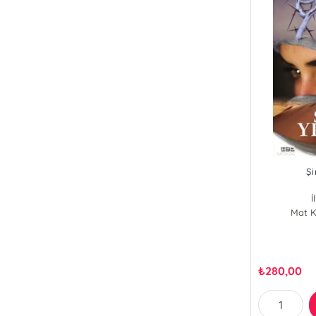
Şi
İ
Mat K
₺
280,00