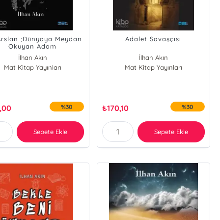
Arslan ;Dünyaya Meydan
Adalet Savaşçısı
Okuyan Adam
İlhan Akın
İlhan Akın
Mat Kitap Yayınları
Mat Kitap Yayınları
,00
%30
₺
170,10
%30
Sepete Ekle
Sepete Ekle