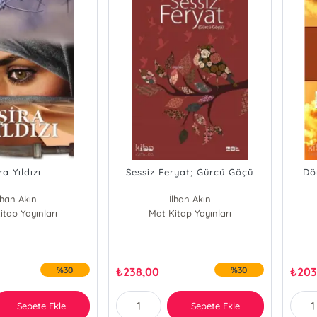
ra Yıldızı
Sessiz Feryat; Gürcü Göçü
Dö
lhan Akın
İlhan Akın
itap Yayınları
Mat Kitap Yayınları
%30
₺
238,00
%30
₺
203
Sepete Ekle
Sepete Ekle