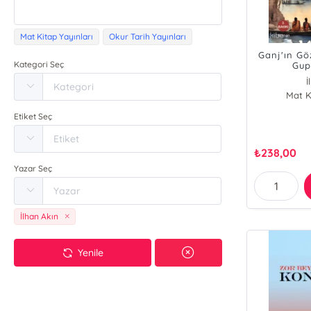
Mat Kitap Yayınları
Okur Tarih Yayınları
Ganj'ın Gö
Kategori Seç
Gup
İ
Mat K
Etiket Seç
₺
238,00
Yazar Seç
İlhan Akın
Yenile