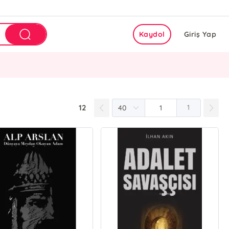
Kaydol
Giriş Yap
12
1