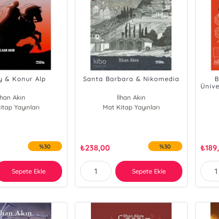
y & Konur Alp
Santa Barbara & Nikomedia
B
Ünive
lhan Akın
İlhan Akın
itap Yayınları
Mat Kitap Yayınları
%30
₺
238,00
%30
₺
189
Sepete Ekle
Sepete Ekle