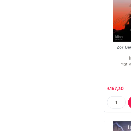
Zor Be
İ
Mat K
₺
167,30