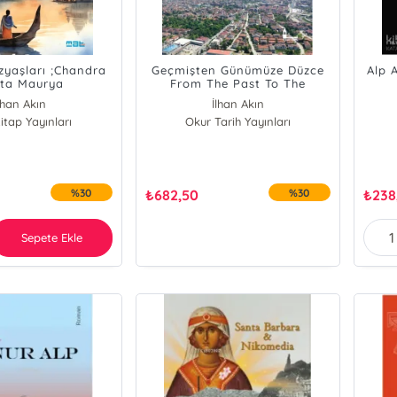
zyaşları ;Chandra
Geçmişten Günümüze Düzce
Alp 
ta Maurya
From The Past To The
Present
lhan Akın
İlhan Akın
itap Yayınları
Okur Tarih Yayınları
%30
₺
682,50
%30
₺
238
Sepete Ekle