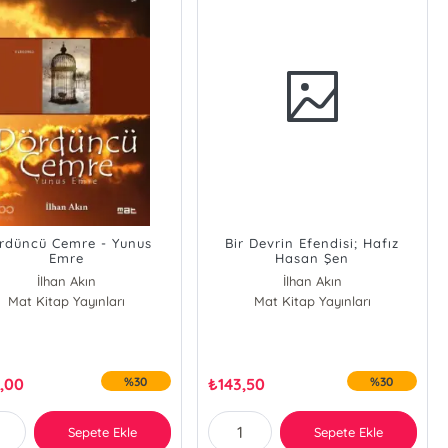
rdüncü Cemre - Yunus
Bir Devrin Efendisi; Hafız
Emre
Hasan Şen
İlhan Akın
İlhan Akın
Mat Kitap Yayınları
Mat Kitap Yayınları
,00
%30
₺
143,50
%30
Sepete Ekle
Sepete Ekle