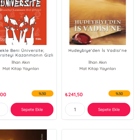
ekle Beni Üniversite;
Hudeybiye'den İs Vadisi'ne
rsiteyi Kazanmanın Gizli
Şifreleri
İlhan Akın
İlhan Akın
Mat Kitap Yayınları
Mat Kitap Yayınları
,00
%30
₺
241,50
%30
Sepete Ekle
Sepete Ekle