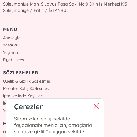
Süleymaniye Mah. Siyavuş Paşa Sok. No:8 Şirin İş Merkezi K:3
Süleymaniye / Fatih / İSTANBUL
MENÜ
Anasayfa
Yazarlar
Yayıncılar
Fiyat Listesi
SÖZLEŞMELER
Üyelik & Gizlilik Sözleşmesi
Mesafeli Satış Sözleşmesi
İptal ve İade Koşulları
İletişim
Çerezler
Yardım
Sitemizden en iyi şekilde
MÜŞTERİ HİZMETLERİ
faydalanabilmeniz için, amaçlarla
sınırlı ve gizliliğe uygun şekilde
Hafta içi :09:00 - 18:00