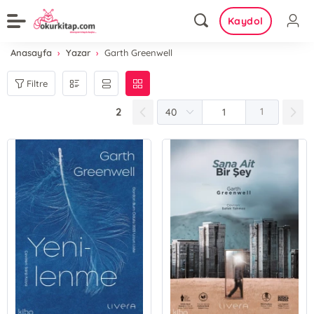
Kaydol
Anasayfa
Yazar
Garth Greenwell
Filtre
2
1