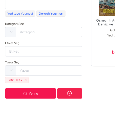
Yeditepe Yayınevi
Dergah Yayınları
Osmanlı As
Kategori Seç
Deniz ve
1
Gül
Yedi
Ma
Ali
Etiket Seç
Meh
İbrah
₺
E
Ser
Yazar Seç
F
Mu
F
Fatih Tetik
Yenile