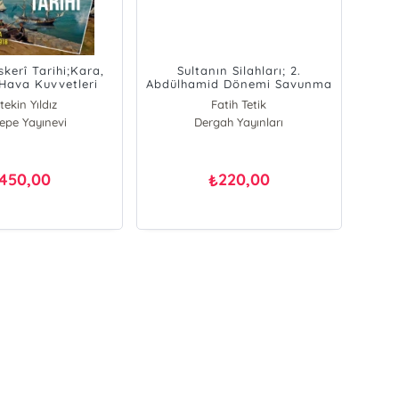
kerî Tarihi;Kara,
Sultanın Silahları; 2.
 Hava Kuvvetleri
Abdülhamid Dönemi Savunma
792-1918
Sanayii ve Silah Teknolojisi
tekin Yıldız
Fatih Tetik
tepe Yayınevi
hir Aydın
Dergah Yayınları
 Fuat Örenç
met Beşikçi
im Köremezli
450,00
220,00
₺
mir Yener
dal Soyluer
atih Tetik
stafa Yeni
atih Yeşil