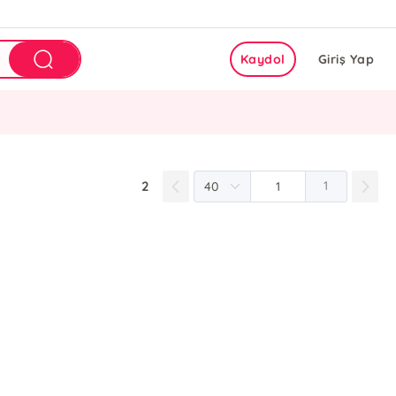
Kaydol
Giriş Yap
2
1