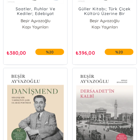
Saatler, Ruhlar Ve
Güller Kitabı; Türk Çiçek
Kediler; Edebiyat
Kültürü Üzerine Bir
Tarihinin Renkli
Deneme
Beşir Ayvazoğlu
Beşir Ayvazoğlu
Dünyasında Kısa Bir
Kapı Yayınları
Kapı Yayınları
Cevalan
₺
380,00
%20
₺
396,00
%20