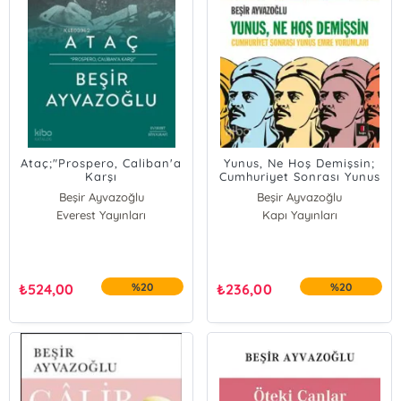
Ataç;"Prospero, Caliban'a
Yunus, Ne Hoş Demişsin;
Karşı
Cumhuriyet Sonrası Yunus
Emre Yorumları
Beşir Ayvazoğlu
Beşir Ayvazoğlu
Everest Yayınları
Kapı Yayınları
₺
524,00
%20
₺
236,00
%20