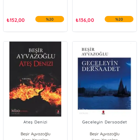
₺
152,00
%20
₺
136,00
%20
Ateş Denizi
Geceleyin Dersaadet
Beşir Ayvazoğlu
Beşir Ayvazoğlu