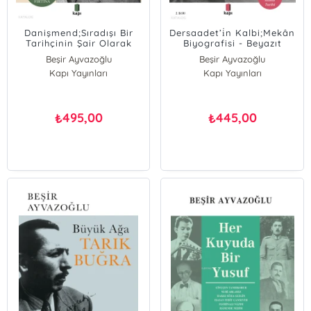
Danişmend;Sıradışı Bir
Dersaadet’i̇n Kalbi;Mekân
Tarihçinin Şair Olarak
Biyografisi - Beyazıt
Portresi
Meydanı'nın Kültür Tarihi
Beşir Ayvazoğlu
Beşir Ayvazoğlu
Kapı Yayınları
Kapı Yayınları
495,00
445,00
₺
₺