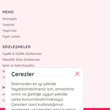
MENÜ
Anasayfa
Yazarlar
Yayıncılar
Fiyat Listesi
SÖZLEŞMELER
Üyelik & Gizlilik Sözleşmesi
Mesafeli Satış Sözleşmesi
İptal ve İade Koşulları
İletişim
Çerezler
Yardım
Sitemizden en iyi şekilde
MÜŞTERİ HİZMETLERİ
faydalanabilmeniz için, amaçlarla
sınırlı ve gizliliğe uygun şekilde
Hafta içi :09:00 - 18:00
çerez konumlandırmaktayız.
Cumartesi :09:00 - 18:00
Çerezleri nasıl kullandığımızı
incelemek ve çerezleri nasıl kontrol