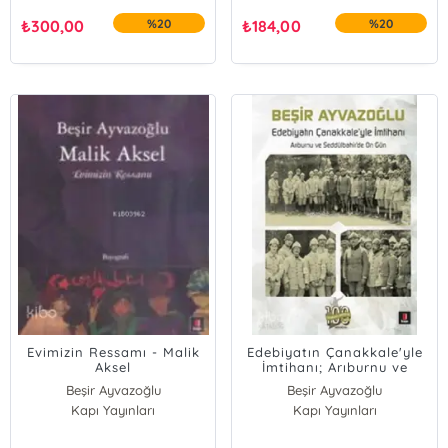
₺
300,00
%20
₺
184,00
%20
Evimizin Ressamı - Malik
Edebiyatın Çanakkale'yle
Aksel
İmtihanı; Arıburnu ve
Seddülbahir'de On Gün
Beşir Ayvazoğlu
Beşir Ayvazoğlu
Kapı Yayınları
Kapı Yayınları