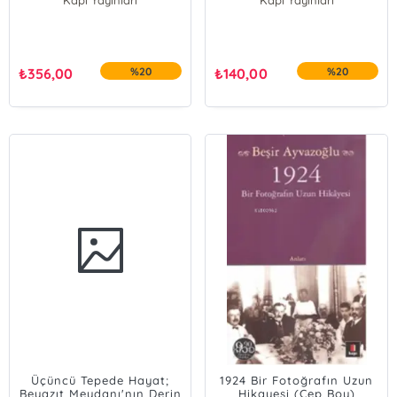
Kapı Yayınları
Kapı Yayınları
₺
356,00
%20
₺
140,00
%20
Üçüncü Tepede Hayat;
1924 Bir Fotoğrafın Uzun
Beyazıt Meydanı'nın Derin
Hikayesi (Cep Boy)