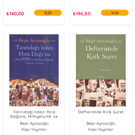
₺
140,00
%20
₺
196,00
%20
Tanrıdağı'ndan Hıra
Defterimde Kırk Suret
Dağına; Milliyetçilik ve
Muhafazakarlık Üzerine
Beşir Ayvazoğlu
Beşir Ayvazoğlu
Yazılar
Kapı Yayınları
Kapı Yayınları