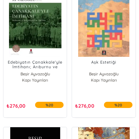
Edebiyatın Çanakkale'yle
Aşk Estetiği
İmtihanı; Arıburnu ve
Seddülbahir'de On Gün
Beşir Ayvazoğlu
Beşir Ayvazoğlu
Kapı Yayınları
Kapı Yayınları
₺
276,00
%20
₺
276,00
%20