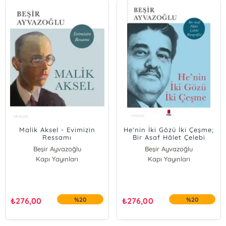
Malik Aksel - Evimizin
He'nin İki Gözü İki Çeşme;
Ressamı
Bir Asaf Hâlet Çelebi
Biyografisi
Beşir Ayvazoğlu
Beşir Ayvazoğlu
Kapı Yayınları
Kapı Yayınları
₺
276,00
%20
₺
276,00
%20