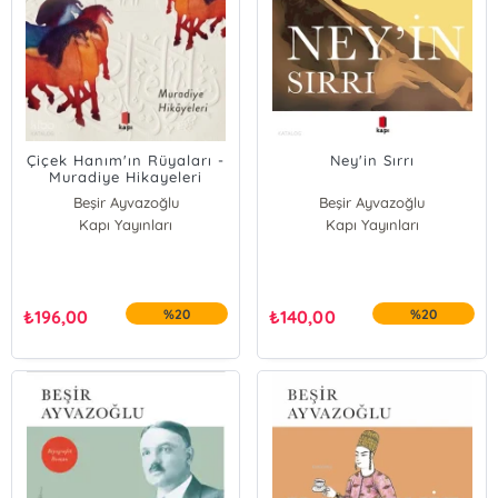
Çiçek Hanım'ın Rüyaları -
Ney'in Sırrı
Muradiye Hikayeleri
Beşir Ayvazoğlu
Beşir Ayvazoğlu
Kapı Yayınları
Kapı Yayınları
₺
196,00
%20
₺
140,00
%20