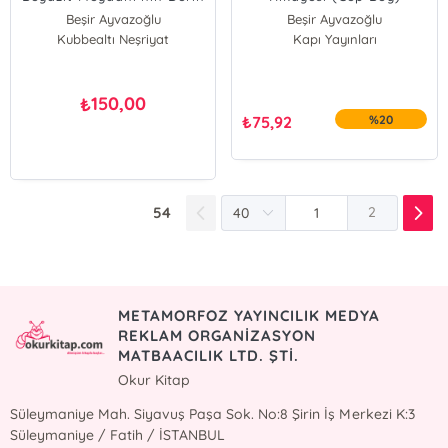
Tarihi
Beşir Ayvazoğlu
Beşir Ayvazoğlu
Kubbealtı Neşriyat
Kapı Yayınları
150,00
₺
₺
75,92
%20
54
2
METAMORFOZ YAYINCILIK MEDYA
REKLAM ORGANİZASYON
MATBAACILIK LTD. ŞTİ.
Okur Kitap
Süleymaniye Mah. Siyavuş Paşa Sok. No:8 Şirin İş Merkezi K:3
Süleymaniye / Fatih / İSTANBUL