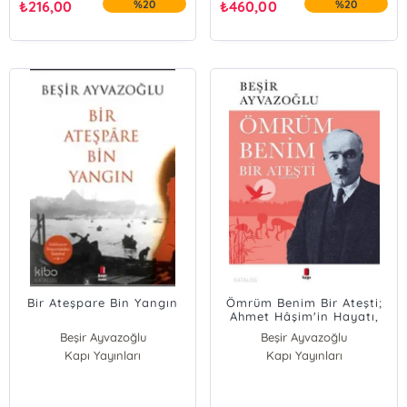
₺
216,00
%20
₺
460,00
%20
Bir Ateşpare Bin Yangın
Ömrüm Benim Bir Ateşti;
Ahmet Hâşim'in Hayatı,
Sanatı, Estetiği, Dramı
Beşir Ayvazoğlu
Beşir Ayvazoğlu
Kapı Yayınları
Kapı Yayınları