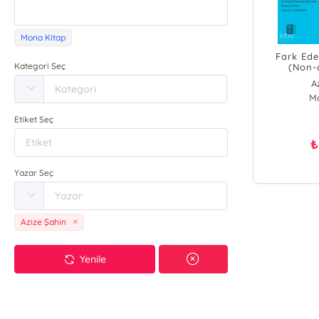
Mona Kitap
Fark Eden
Kategori Seç
(Non-
Rehberliğ
A
Çıkı
M
Etiket Seç
₺
Yazar Seç
Azize Şahin
Yenile