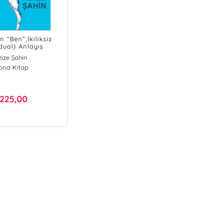
 “Ben”;İkiliksiz
dual) Anlayış
inde İllüzyondan
zize Şahin
şın Anahtarı
ona Kitap
225,00