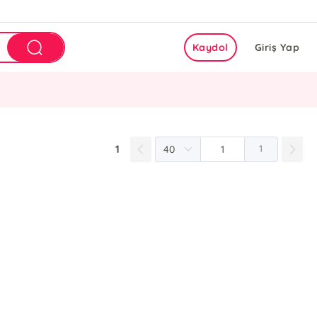
Kaydol
Giriş Yap
1
1