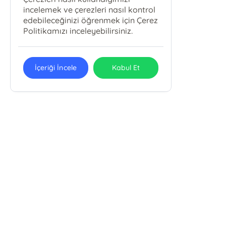
incelemek ve çerezleri nasıl kontrol
edebileceğinizi öğrenmek için Çerez
Politikamızı inceleyebilirsiniz.
İçeriği İncele
Kabul Et
METAMORFOZ YAYINCILIK MEDYA
REKLAM ORGANİZASYON MATBAACILIK
LTD. ŞTİ.