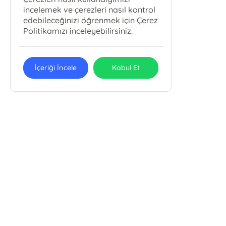
incelemek ve çerezleri nasıl kontrol
edebileceğinizi öğrenmek için Çerez
Politikamızı inceleyebilirsiniz.
İçeriği İncele
Kabul Et
METAMORFOZ YAYINCILIK MEDYA
REKLAM ORGANİZASYON MATBAACILIK
LTD. ŞTİ.