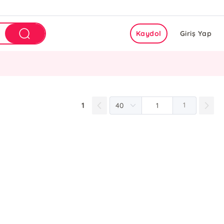
Kaydol
Giriş Yap
1
1