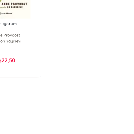
çuyorum
e Provoost
lon Yayınevi
22,50
₺