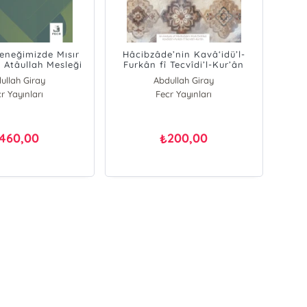
leneğimizde Mısır
Hâcibzâde’nin Kavâ‘idü’l-
h Atâullah Mesleği
Furkân fî Tecvîdi’l-Kur’ân
İsimli Eserinin İncelenmesi
ullah Giray
Abdullah Giray
r Yayınları
Fecr Yayınları
460,00
200,00
₺