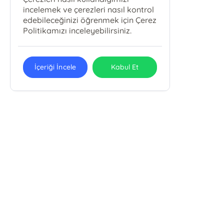
incelemek ve çerezleri nasıl kontrol
edebileceğinizi öğrenmek için Çerez
Politikamızı inceleyebilirsiniz.
İçeriği İncele
Kabul Et
METAMORFOZ YAYINCILIK MEDYA
REKLAM ORGANİZASYON MATBAACILIK
LTD. ŞTİ.