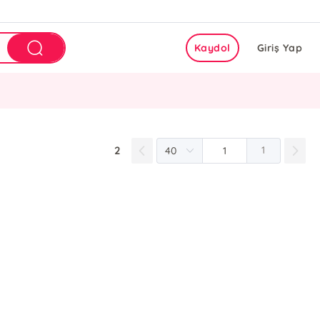
Kaydol
Giriş Yap
2
1