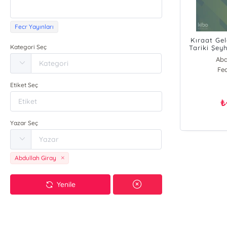
Fecr Yayınları
Kıraat Ge
Kategori Seç
Tariki Şey
Abd
Fec
Etiket Seç
₺
Yazar Seç
Abdullah Giray
Yenile