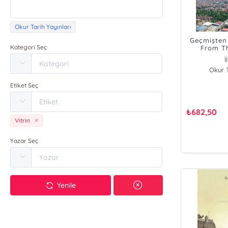
Okur Tarih Yayınları
Geçmişten
Kategori Seç
From Th
İ
Okur T
Etiket Seç
₺
682,50
Vitrin
Yazar Seç
Yenile