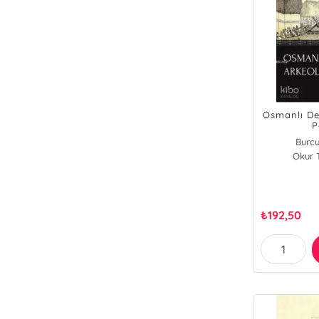
Osmanlı Dev
P
Burcu
Okur T
₺
192,50