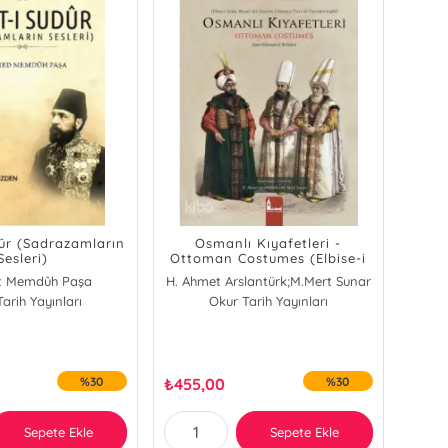
dûr (Sadrazamların
Osmanlı Kıyafetleri -
Sesleri)
Ottoman Costumes (Elbise-i
Atika); Jean (Giovanni)
 Memdûh Paşa
H. Ahmet Arslantürk;M.Mert Sunar
Brindesi
arih Yayınları
Okur Tarih Yayınları
%30
₺
455,00
%30
Sepete Ekle
Sepete Ekle