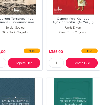
odrum Tersanesi’nde
Osmanlı'da Kızılbaş
smanlı Donanmasına
Ayaklanmaları (16.Yüzyıl)
emiler İnşası;(Tevfîr-İ
Serdal Soyluer
Ümit Erkan
âkib-İ Bahriyye Teksîr-İ
Okur Tarih Yayınları
Okur Tarih Yayınları
Süfün-İ Mansûre)
,00
%30
₺
385,00
%30
Sepete Ekle
Sepete Ekle