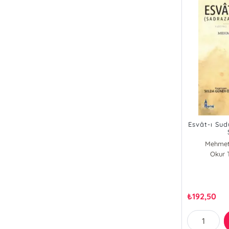
Esvât-ı Su
Mehmet
Okur T
₺
192,50