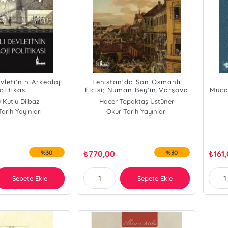
leti'nin Arkeoloji
Lehistan'da Son Osmanlı
olitikası
Elçisi; Numan Bey'in Varşova
Müca
Elçiliği ve Sefâretnâmesi
İngi
 Kutlu Dilbaz
Hacer Topaktaş Üstüner
(1777-1778)
arih Yayınları
Okur Tarih Yayınları
%30
₺
770,00
%30
₺
161
Sepete Ekle
Sepete Ekle