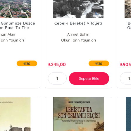
 Günümüze Düzce
Cebel-i Bereket Vilâyeti
B
e Past To The
O
Present
G
lhan Akın
Ahmet Şahin
Mer
arih Yayınları
Okur Tarih Yayınları
%30
₺
245,00
%30
₺
903
Sepete Ekle