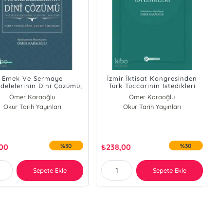
Emek Ve Sermaye
İzmir İktisat Kongresinden
delelerinin Dini Çözümü;
Türk Tüccarinin İstedikleri
ltere Kilisesinden Gelen
Ömer Karaoğlu
Ömer Karaoğlu
Sorulara Cevap
Okur Tarih Yayınları
Okur Tarih Yayınları
,00
%30
₺
238,00
%30
Sepete Ekle
Sepete Ekle