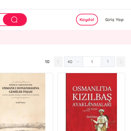
Kaydol
Giriş Yap
10
1