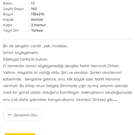
Baskı
:
17
Sayfa Sayısı
:
160
Boyut
:
135x210
Kapak
:
Karton
Kağıt
:
2.Hamur
Yayın Dili
:
Türkçe
Bir de sevgilim vardır, pek muteber;
İsmini söyleyemem,
Edebiyat tarihçisi bulsun.
O zamanlar ismini söyleyemediği sevgilisi Nahit Hanımdı Orhan
Velinin. Hayatta iki varlığı oldu: Şiiri ve sevdası. Şiirleri okurlarının
ezberinde... Sevgisine gelince, onu, tek büyük aşkı Nahit Hanıma
vermişti: Bu kitap onun belgesi.Şiirimizde çığır açmış ustanın aslında
nasıl bir gönül ustası olduğunu kanıtlayan mektuplarını okuduğunuzda
...
onu çok daha yakından tanıyacaksınız. Istanbul Türküsü gib
Devamını Oku