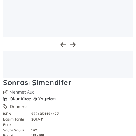
Sonrası Şimendifer
Mehmet Aycı
Okur Kitaplığı Yayınları
Deneme
ISBN
:
9786054494477
Basım Tarihi
:
2017-11
Baskı
:
1
Sayfa Sayısı
:
142
Boyut
:
135x195