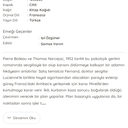
Kapak
:
Ciltli
Kağıt
:
Kitap Kağıdı
Orjinal Dili
:
Fransızca
Yayın Dili
:
Türkçe
Emeği Geçenler
Çevirmen
:
Işıl Özgüner
Editör
:
Gamze Varım
Pierre Boileau ve Thomas Narcejac, 1952 tarihli bu psikolojik gerilim
romanında sevgilisiyle bir olup karısını öldürmeye kalkışan bir adamın
hikâyesini anlatırlar. Satış temsilcisi Fernand, doktor sevgilisi
Lucienne’le birlikte hayat sigortasından alacakları parayla evlenip
güney Fransa’daki Antibes’e yerleşmek için karısı Mireille’den
kurtulmaya karar verir. İkili, kurbanın kaza sonucu boğularak öldüğü
izlenimini verecek bir plan yaparlar. Plan başarıyla uygulansa da, bir
...
noktadan sonra işler t
Devamını Oku