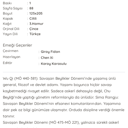
Baskı
:
1
Sayfa Sayısı
:
88
Boyut
:
125x205
Kapak
:
Ciltli
Kağıt
:
3.Hamur
Orjinal Dili
:
Çince
Yayın Dili
:
Türkçe
Emeği Geçenler
Çevirmen
:
Giray Fidan
Hazırlayan
:
Chen Xi
Editör
:
Koray Karasulu
Wu Qi (MÖ 440-381): Savaşan Beylikler Dönemi’nde yaşamış ünlü
general, filozof ve devlet adamı. Yaşamı boyunca hiçbir savaşı
kaybetmediği rivayet edilir. Sadece askerî dehasıyla değil, Chu
Beyliği’nde yaptığı yönetim reformlarıyla da ünlüdür. Sima Rangju:
Savaşan Beylikler Dönemi’nin efsanevi komutanlarından. Yaşamına
dair pek az bilgi günümüze ulaşmıştır. Orduda disipline verdiği önemle
tanınır.
Savaşan Beylikler Dönemi (MÖ 475-MÖ 221), yalnızca sürekli askerî