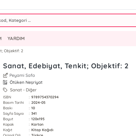
M
YARDIM
t; Objektif: 2
Sanat, Edebiyat, Tenkit; Objektif: 2
Peyami Safa
Ötüken Neşriyat
Sanat - Diğer
ISBN
:
9789754370294
Basım Tarihi
:
2024-05
Baskı
:
10
Sayfa Sayısı
:
341
Boyut
:
120x195
Kapak
:
Karton
Kağıt
:
Kitap Kağıdı
Orjinal Dili
:
Türkçe