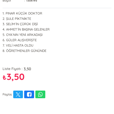
Boyut
:
135x195
1. PINAR KÜÇÜK DOKTOR
2. ŞULE PİKTNİKTE
3. SELİM`İN ÇÜRÜK DİŞİ
4. AHMET`İN BAŞINA GELENLER
5. OYA`NIN YENİ ARKADAŞI
6. GÜLER ALIŞVERİŞTE
7. VELİ HASTA OLDU
8. ÖĞRETMENLER GÜNÜNDE
3,50
Liste Fiyatı :
3,50
₺
Paylaş