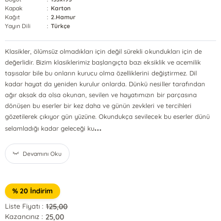
Kapak
:
Karton
Kağıt
:
2.Hamur
Yayın Dili
:
Türkçe
Klasikler, ölümsüz olmadıkları için değil sürekli okundukları için de
değerlidir. Bizim klasiklerimiz başlangıçta bazı eksiklik ve acemilik
taşısalar bile bu onların kurucu olma özelliklerini değiştirmez. Dil
kadar hayat da yeniden kurulur onlarda. Dünkü nesiller tarafından
ağır aksak da olsa okunan, sevilen ve hayatımızın bir parçasına
dönüşen bu eserler bir kez daha ve günün zevkleri ve tercihleri
gözetilerek çıkıyor gün yüzüne. Okundukça sevilecek bu eserler dünü
...
selamladığı kadar geleceği ku
Devamını Oku
% 20 İndirim
125,00
Liste Fiyatı :
25,00
Kazancınız :