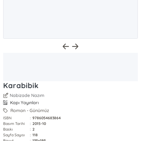
Karabibik
Nabizade Nazım
Kapı Yayınları
Roman - Günümüz
ISBN
:
9786054683864
Basım Tarihi
:
2015-10
Baskı
:
2
Sayfa Sayısı
:
118
Boyut
:
135x195