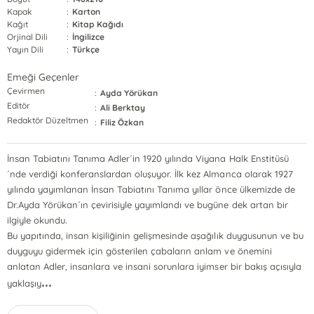
Kapak
:
Karton
Kağıt
:
Kitap Kağıdı
Orjinal Dili
:
İngilizce
Yayın Dili
:
Türkçe
Emeği Geçenler
Çevirmen
:
Ayda Yörükan
Editör
:
Ali Berktay
Redaktör Düzeltmen
:
Filiz Özkan
İnsan Tabiatını Tanıma Adler´in 1920 yılında Viyana Halk Enstitüsü
´nde verdiği konferanslardan oluşuyor. İlk kez Almanca olarak 1927
yılında yayımlanan İnsan Tabiatını Tanıma yıllar önce ülkemizde de
Dr.Ayda Yörükan´ın çevirisiyle yayımlandı ve bugüne dek artan bir
ilgiyle okundu.
Bu yapıtında, insan kişiliğinin gelişmesinde aşağılık duygusunun ve bu
duyguyu gidermek için gösterilen çabaların anlam ve önemini
anlatan Adler, insanlara ve insani sorunlara iyimser bir bakış açısıyla
...
yaklaşıy