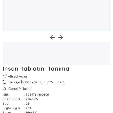
İnsan Tabiatını Tanıma
Alfred Adler
Türkiye İş Bankası Kültür Yayınları
Genel Psikoloji
ISBN
:
9789754580600
Basım Tarihi
:
2026-05
Baskı
:
29
Sayfa Sayısı
:
294
Boyut
:
146x210