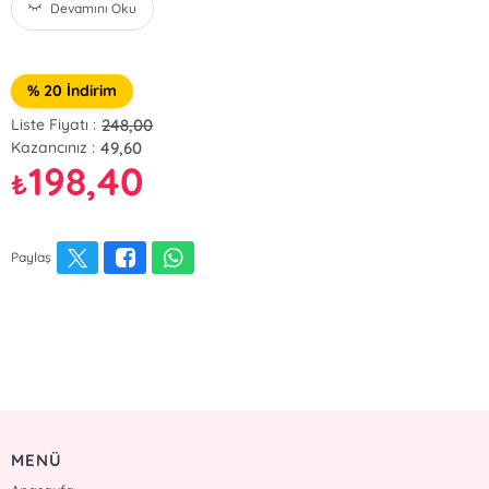
Devamını Oku
% 20 İndirim
248,00
Liste Fiyatı :
49,60
Kazancınız :
198,40
₺
Paylaş
MENÜ