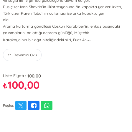
48 sayısı ile 13 yılında yolculuğuna devam ediyor.
Rus çizer Ivan Shavrin’in illüstrasyonuna ön kapakta yer verilirken,
Türk çizer Karen Tuba’nın çalışması ise arka kapakta yer
aldı.
Arama kurtarma gönüllüsü Coşkun Karabiber’in, enkaz başındaki
çalışmalarını anlattığı deprem günlüğü, Müştehir
...
Karakaya’nın bir ağıt niteliğindeki şiiri, Fuat Ar
Devamını Oku
100,00
Liste Fiyatı :
100,00
₺
Paylaş