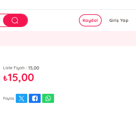
Kaydol
Giriş Yap
15,00
Liste Fiyatı :
15,00
₺
Paylaş