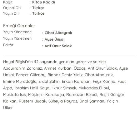
Kağıt
:
Kitap Kağıdı
Orjinal Dili
:
Türkçe
Yayın Dili
:
Türkçe
Emeği Geçenler
Yayın Yönetmeni
:
Cihat Albayrak
Yayın Yönetmeni
:
Ayşe Ünsal
Editör
:
Arif Onur Solak
Hayal Bilgisi’nin 42 sayısında yer alan yazar ve şairler:
Abdurrahim Zararsız, Ahmet Kurbani Özdaş, Arif Onur Solak, Ayşe
Ünsal, Behçet Gülenay, Binnaz Deniz Yıldız, Cihat Albayrak,
Emine Muradoğlu, Erdal Şahin, Erkan Karahan, Feyz Kariha, Fuat
Arpa, İbrahim Halil Kaya, İlknur Şimşek, Mukaddes Elibul,
Mustafa Işık, Müştehir Karakaya, Ramazan Bülbül, Reşit Güngör
Kalkan, Rüstem Budak, Süheyla Poyraz, Ünal Şarman, Yalçın
Ülker