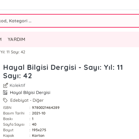
M
YARDIM
Yıl: 11 Sayı: 42
Hayal Bilgisi Dergisi - Sayı: Yıl: 11
Sayı: 42
Kolektif
Hayal Bilgisi Dergisi
Edebiyat - Diğer
ISBN
:
9780021464289
Basım Tarihi
:
2021-10
Baskı
:
1
Sayfa Sayısı
:
40
Boyut
:
195x275
Kapak
:
Karton