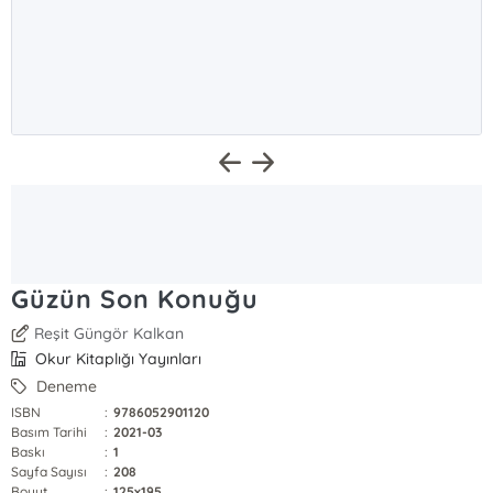
Güzün Son Konuğu
Reşit Güngör Kalkan
Okur Kitaplığı Yayınları
Deneme
ISBN
:
9786052901120
Basım Tarihi
:
2021-03
Baskı
:
1
Sayfa Sayısı
:
208
Boyut
:
125x195