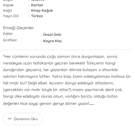
Kapak
:
Karton
Kağıt
:
Kitap Kağıdı
Yayın Dili
:
Türkçe
Emeği Geçenler
Editör
:
Ünsal Ünlü
Grafiker
:
Kayra Kılıç
"Her cümlenin sonunda çoğu zaman önce durgunlaşan, sonra
neredeyse uçarı hafakanlar geçiren bereketli Türkçenin hangi
durağından geçseniz, her yazardan dilinize bulaşan o efsunkâr
satırları hatırlayınız lütfen. Yalnız bize, bizim edebiyatımıza mahsus bir
hâl midir bu? Değil elbet. Açıverin dünya edebiyat atlaslarını,
(gerçekten var mıdır böyle bir atlas?) insanı şaşırtacak denli çok,
hangi ülke edebiyatı olursa olsun, varlığını borçlu olduğu bütün
...
değerleri hiçe sayıp gerisin geriye dönen yazarl
Devamını Oku