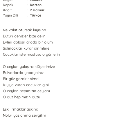
Kapak
:
Karton
Kağıt
:
2.Hamur
Yayın Dili
:
Türkçe
Ne vakit otursak kıyısına
Bütün denizler bize gelir
Evleri dolaşır arada bir ölüm
Salıncaklar kurar dirimlere
Çocuklar işte muştusu o günlerin
O ceylan yakışırdı düşlerimize
Bulvarlarda yapayalnız
Bir güz gezdirir şimdi
Kıyıya vuran çocuklar gibi
O ceylan hepimizin ceylanı
O güz hepimizin güzü
Eski ırmaklar aşkına
Nolur yaşlanma sevgilim