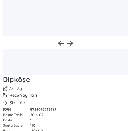
Dipköşe
Arif Ay
Hece Yayınları
Şiir - Yerli
ISBN
:
9786059279765
Basım Tarihi
:
2016-03
Baskı
:
1
Sayfa Sayısı
:
110
Boyut
:
130x210