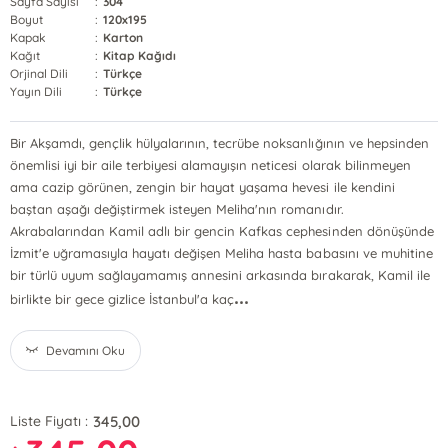
Sayfa Sayısı
:
304
Boyut
:
120x195
Kapak
:
Karton
Kağıt
:
Kitap Kağıdı
Orjinal Dili
:
Türkçe
Yayın Dili
:
Türkçe
Bir Akşamdı, gençlik hülyalarının, tecrübe noksanlığının ve hepsinden
önemlisi iyi bir aile terbiyesi alamayışın neticesi olarak bilinmeyen
ama cazip görünen, zengin bir hayat yaşama hevesi ile kendini
baştan aşağı değiştirmek isteyen Meliha'nın romanıdır.
Akrabalarından Kamil adlı bir gencin Kafkas cephesinden dönüşünde
İzmit'e uğramasıyla hayatı değişen Meliha hasta babasını ve muhitine
bir türlü uyum sağlayamamış annesini arkasında bırakarak, Kamil ile
...
birlikte bir gece gizlice İstanbul'a kaç
Devamını Oku
345,00
Liste Fiyatı :