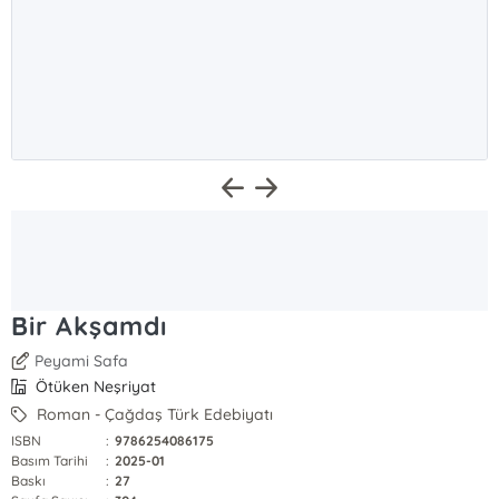
Bir Akşamdı
Peyami Safa
Ötüken Neşriyat
Roman - Çağdaş Türk Edebiyatı
ISBN
:
9786254086175
Basım Tarihi
:
2025-01
Baskı
:
27